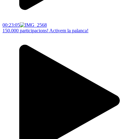
00:23:05
150.000 participacions! Activem la palanca!