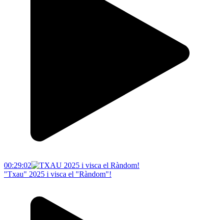
00:29:02
"Txau" 2025 i visca el "Ràndom"!