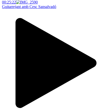
00:25:22
Guitarrejant amb Cesc Sansalvadó