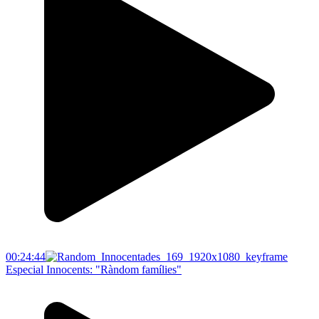
00:24:44
Especial Innocents: "Ràndom famílies"