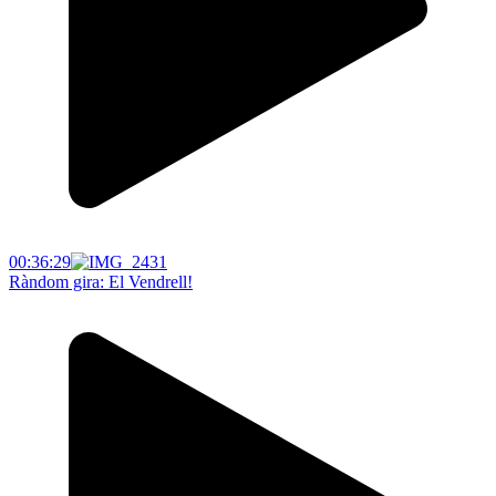
00:36:29
Ràndom gira: El Vendrell!