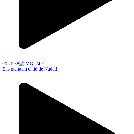
00:26:38
Ens mengem el tió de Nadal!