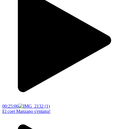
00:25:06
El coet Manzano s'enlaira!