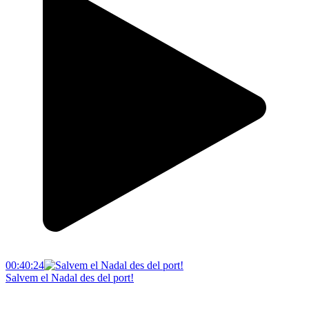
00:40:24
Salvem el Nadal des del port!