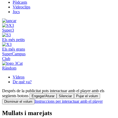
Pòdcasts
Videoclips
Jocs
Super3
Els més petits
Els més grans
SuperCampus
Club
Ràndom
Vídeos
De què va?
Després de la publicitat pots interactuar amb el player amb els
següents botons
Engegar/Aturar
Silenciar
Pujar el volum
Instruccions per interactuar amb el player
Disminuir el volum
Mullats i marejats