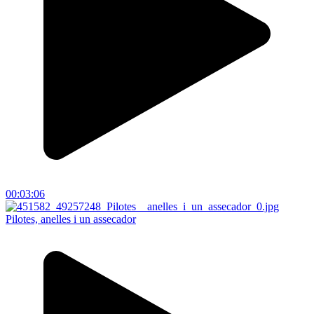
00:03:06
Pilotes, anelles i un assecador