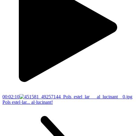
00:02:10
Pols estel·lar... al·lucinant!