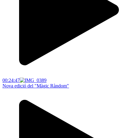
00:24:47
Nova edició del "Màgic Ràndom"