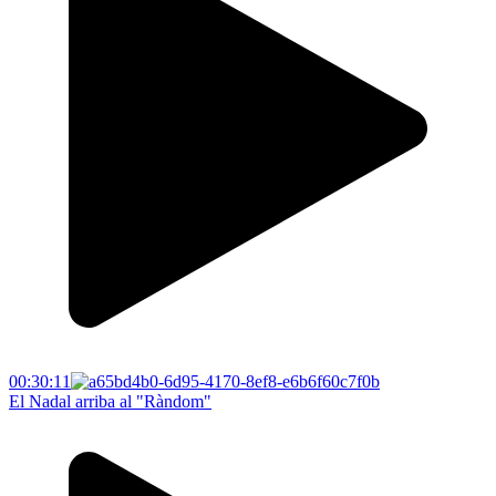
00:30:11
El Nadal arriba al "Ràndom"