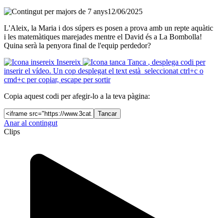
12/06/2025
L'Aleix, la Maria i dos súpers es posen a prova amb un repte aquàtic
i les matemàtiques marejades mentre el David és a La Bombolla!
Quina serà la penyora final de l'equip perdedor?
Insereix
Tanca
, desplega codi per
inserir el vídeo. Un cop desplegat el text està seleccionat ctrl+c o
cmd+c per copiar, escape per sortir
Copia aquest codi per afegir-lo a la teva pàgina:
Tancar
Anar al contingut
Clips