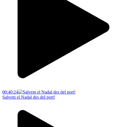
00:40:24
Salvem el Nadal des del port!