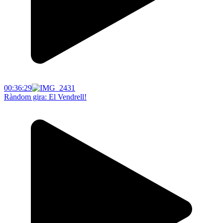
00:36:29
Ràndom gira: El Vendrell!