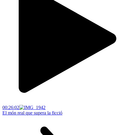
00:26:02
El món real que supera la ficció