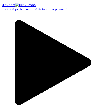
00:23:05
150.000 participacions! Activem la palanca!