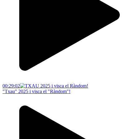
00:29:02
"Txau" 2025 i visca el "Ràndom"!