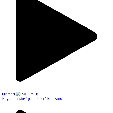
00:25:26
El gran mestre "panettoner" Manzano