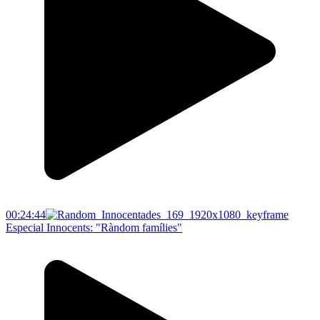
00:24:44
Especial Innocents: "Ràndom famílies"