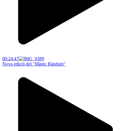
00:24:47
Nova edició del "Màgic Ràndom"