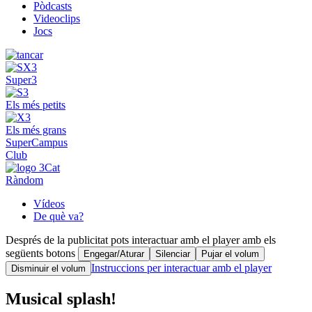
Pòdcasts
Videoclips
Jocs
Super3
Els més petits
Els més grans
SuperCampus
Club
Ràndom
Vídeos
De què va?
Després de la publicitat pots interactuar amb el player amb els
següents botons
Engegar/Aturar
Silenciar
Pujar el volum
Instruccions per interactuar amb el player
Disminuir el volum
Musical splash!