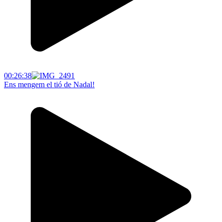
00:26:38
Ens mengem el tió de Nadal!