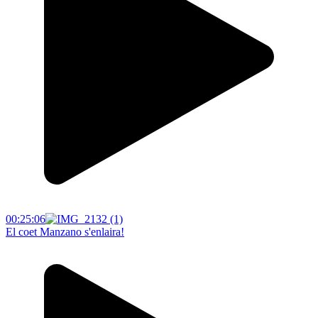
00:25:06
El coet Manzano s'enlaira!