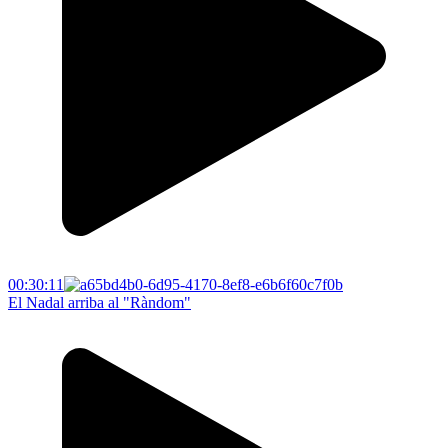
00:30:11
El Nadal arriba al "Ràndom"