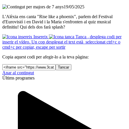
19/05/2025
L'Alèxia ens canta "Rise like a phoenix", parlem del Festival
d'Eurovisió i en David i la Maria s'enfronten al quiz musical
definitiu! Qui dels dos farà splash?
Insereix
Tanca
, desplega codi per
inserir el vídeo. Un cop desplegat el text està seleccionat ctrl+c o
cmd+c per copiar, escape per sortir
Copia aquest codi per afegir-lo a la teva pàgina:
Tancar
Anar al contingut
Últims programes