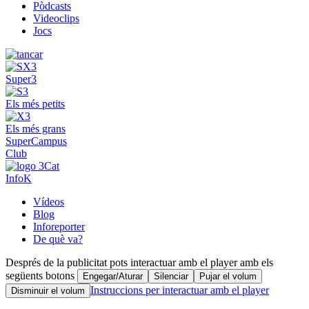
Pòdcasts
Videoclips
Jocs
Super3
Els més petits
Els més grans
SuperCampus
Club
InfoK
Vídeos
Blog
Inforeporter
De què va?
Després de la publicitat pots interactuar amb el player amb els
següents botons
Engegar/Aturar
Silenciar
Pujar el volum
Instruccions per interactuar amb el player
Disminuir el volum