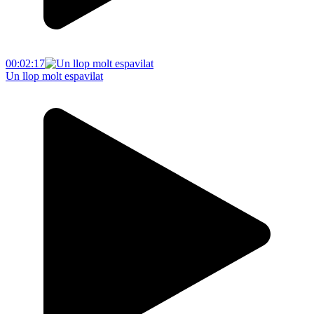
00:02:17
Un llop molt espavilat