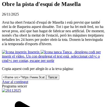
Obre la pista d'esquí de Masella
26/11/2025
Avui ha obert l'estació d'esquí de Masella i està previst que també
obri la de Baqueira aquest dissabte. Tot i que ha fet molt fred, no ha
nevat prou, així que han hagut de fabricar neu artificial. De moment,
només s'ha obert la meitat de l'estació, però les màquines trepitjaneu
treballen les 24 hores per poder obrir-la tota. Donem la benvinguda
a la temporada d'esports d'hivern.
Insereix
Tanca
, desplega codi per
inserir el vídeo. Un cop desplegat el text està seleccionat ctrl+c o
cmd+c per copiar, escape per sortir
Copia aquest codi per afegir-lo a la teva pàgina:
Tancar
Anar al contingut
Programa sencer