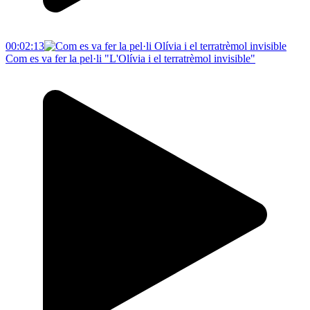
00:02:13
Com es va fer la pel·li "L'Olívia i el terratrèmol invisible"