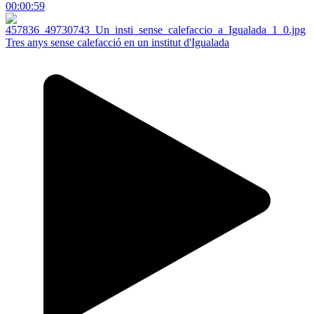
00:00:59
Tres anys sense calefacció en un institut d'Igualada