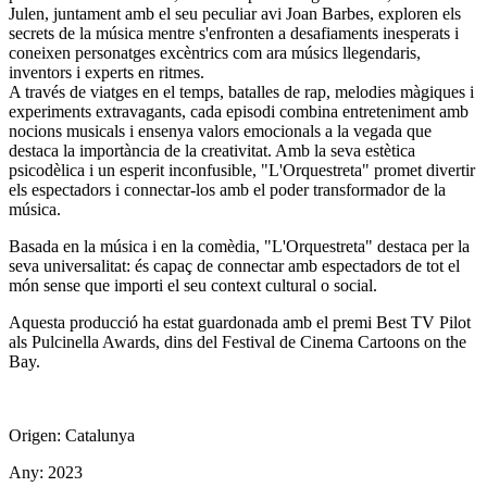
Julen, juntament amb el seu peculiar avi Joan Barbes, exploren els
secrets de la música mentre s'enfronten a desafiaments inesperats i
coneixen personatges excèntrics com ara músics llegendaris,
inventors i experts en ritmes.
A través de viatges en el temps, batalles de rap, melodies màgiques i
experiments extravagants, cada episodi combina entreteniment amb
nocions musicals i ensenya valors emocionals a la vegada que
destaca la importància de la creativitat. Amb la seva estètica
psicodèlica i un esperit inconfusible, "L'Orquestreta" promet divertir
els espectadors i connectar-los amb el poder transformador de la
música.
Basada en la música i en la comèdia, "L'Orquestreta" destaca per la
seva universalitat: és capaç de connectar amb espectadors de tot el
món sense que importi el seu context cultural o social.
Aquesta producció ha estat guardonada amb el premi Best TV Pilot
als Pulcinella Awards, dins del Festival de Cinema Cartoons on the
Bay.
Origen: Catalunya
Any: 2023