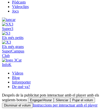
Pòdcasts
Videoclips
Jocs
Super3
Els més petits
Els més grans
SuperCampus
Club
InfoK
Vídeos
Blog
Inforeporter
De què va?
Després de la publicitat pots interactuar amb el player amb els
següents botons
Engegar/Aturar
Silenciar
Pujar el volum
Instruccions per interactuar amb el player
Disminuir el volum