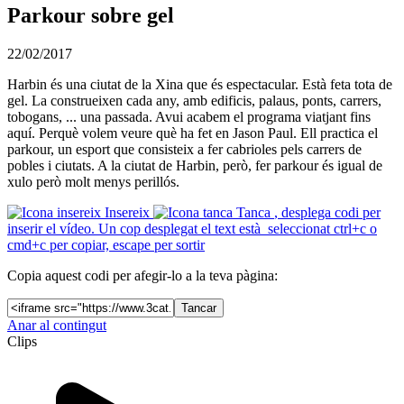
Parkour sobre gel
22/02/2017
Harbin és una ciutat de la Xina que és espectacular. Està feta tota de
gel. La construeixen cada any, amb edificis, palaus, ponts, carrers,
tobogans, ... una passada. Avui acabem el programa viatjant fins
aquí. Perquè volem veure què ha fet en Jason Paul. Ell practica el
parkour, un esport que consisteix a fer cabrioles pels carrers de
pobles i ciutats. A la ciutat de Harbin, però, fer parkour és igual de
xulo però molt menys perillós.
Insereix
Tanca
, desplega codi per
inserir el vídeo. Un cop desplegat el text està seleccionat ctrl+c o
cmd+c per copiar, escape per sortir
Copia aquest codi per afegir-lo a la teva pàgina:
Tancar
Anar al contingut
Clips