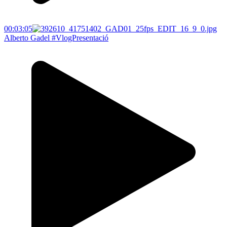
00:03:05
Alberto Gadel #VlogPresentació