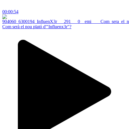
00:00:54
Com serà el nou plató d'"Influenx3r"?