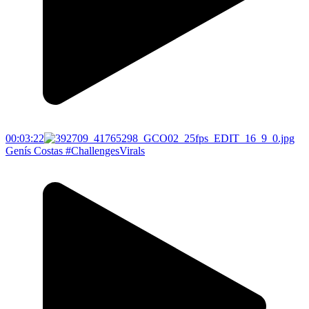
00:03:22
Genís Costas #ChallengesVirals