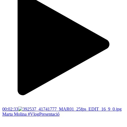
00:02:33
Marta Molina #VlogPresentació