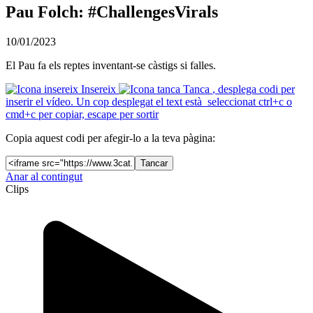
Pau Folch: #ChallengesVirals
10/01/2023
El Pau fa els reptes inventant-se càstigs si falles.
Insereix
Tanca
, desplega codi per
inserir el vídeo. Un cop desplegat el text està seleccionat ctrl+c o
cmd+c per copiar, escape per sortir
Copia aquest codi per afegir-lo a la teva pàgina:
Tancar
Anar al contingut
Clips