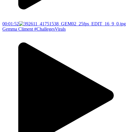
00:01:52
Gemma Climent #ChallegesVirals