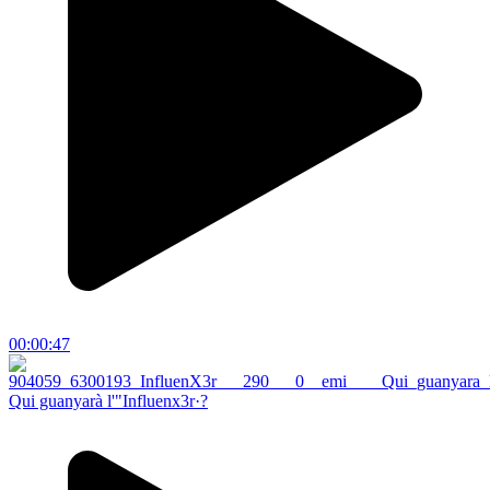
00:00:47
Qui guanyarà l'"Influenx3r·?