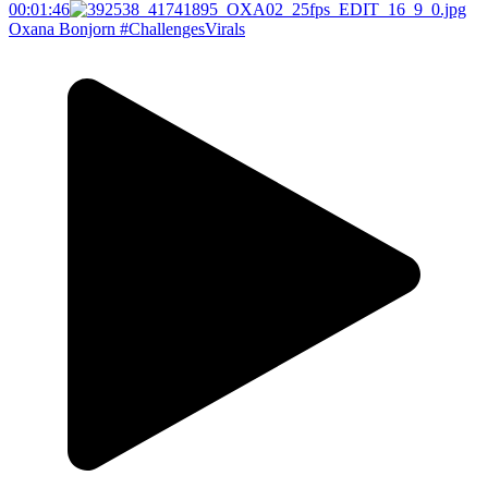
00:01:46
Oxana Bonjorn #ChallengesVirals