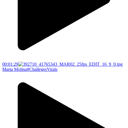
00:01:29
Marta Molina#ChallegesVirals