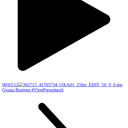
00:03:12
Oxana Bonjorn #VlogPresentació