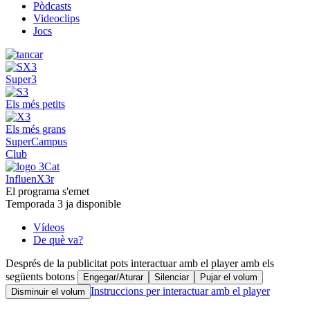
Pòdcasts
Videoclips
Jocs
Super3
Els més petits
Els més grans
SuperCampus
Club
InfluenX3r
El programa s'emet
Temporada 3 ja disponible
Vídeos
De què va?
Després de la publicitat pots interactuar amb el player amb els
següents botons
Engegar/Aturar
Silenciar
Pujar el volum
Instruccions per interactuar amb el player
Disminuir el volum