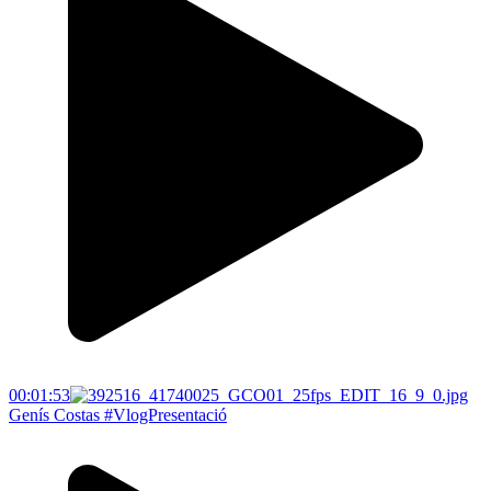
00:01:53
Genís Costas #VlogPresentació