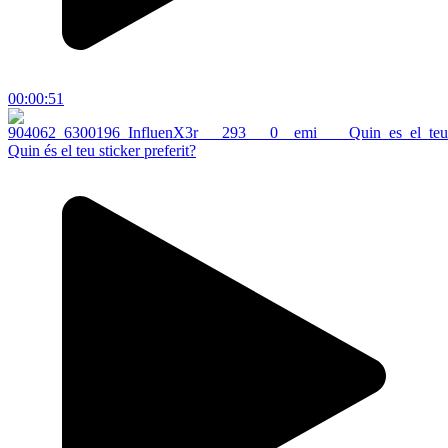
00:00:51
Quin és el teu sticker preferit?