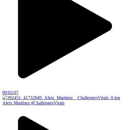
00:02:07
Aleix Martínez #ChallengesVirals