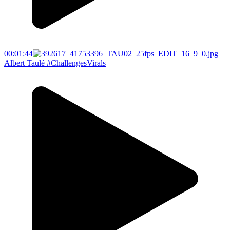
00:01:44
Albert Taulé #ChallengesVirals