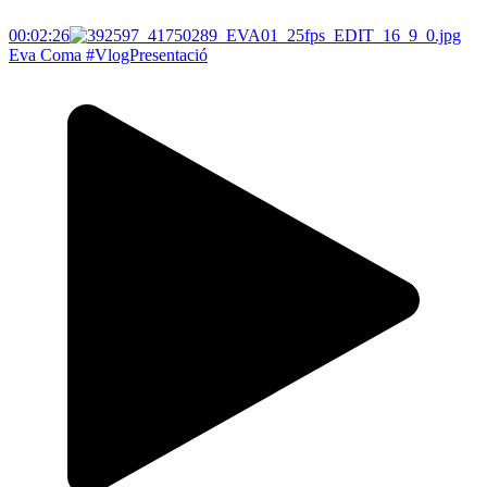
00:02:26
Eva Coma #VlogPresentació