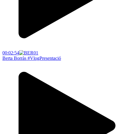
00:02:54
Berta Borràs #VlogPresentació