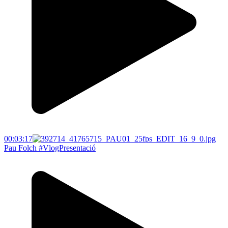
00:03:17
Pau Folch #VlogPresentació