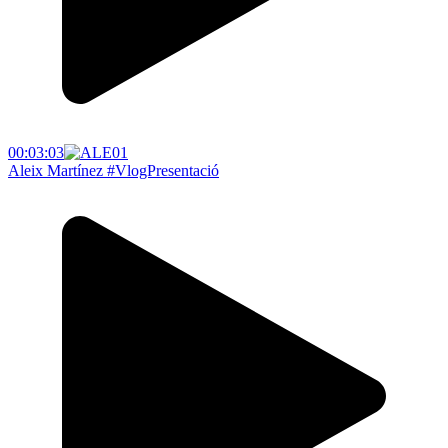
00:03:03
Aleix Martínez #VlogPresentació