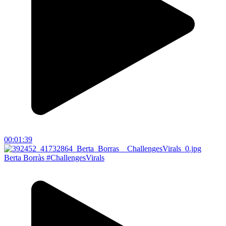
00:01:39
Berta Borràs #ChallengesVirals