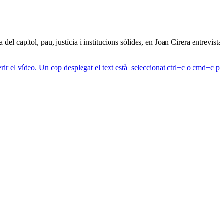
el capítol, pau, justícia i institucions sòlides, en Joan Cirera entrevist
erir el vídeo. Un cop desplegat el text està seleccionat ctrl+c o cmd+c pe