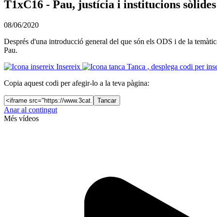
T1xC16 - Pau, justícia i institucions sòlides
08/06/2020
Després d'una introducció general del que són els ODS i de la temàtica d
Pau.
Insereix
Tanca
, desplega codi per ins
Copia aquest codi per afegir-lo a la teva pàgina:
Tancar
Anar al contingut
Més vídeos