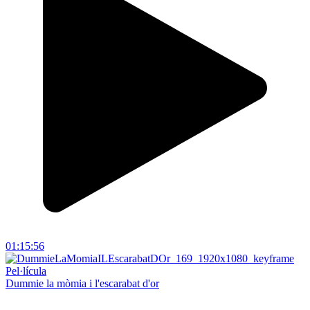
01:15:56
Pel·lícula
Dummie la mòmia i l'escarabat d'or