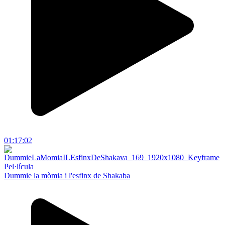
01:17:02
Pel·lícula
Dummie la mòmia i l'esfinx de Shakaba