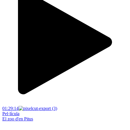
01:29:14
Pel·lícula
El zoo d'en Pitus