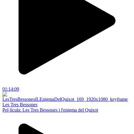
01:14:09
Les Tres Bessones
Pel·lícula: Les Tres Bessones i l'enigma del Quixot