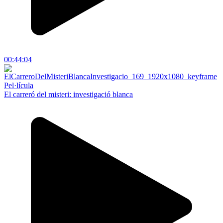
00:44:04
Pel·lícula
El carreró del misteri: investigació blanca