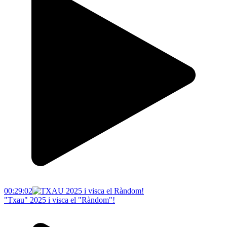
00:29:02
"Txau" 2025 i visca el "Ràndom"!