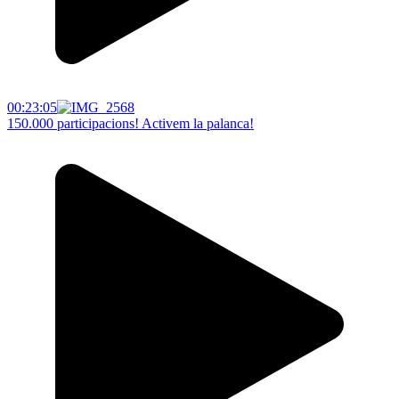
00:23:05
150.000 participacions! Activem la palanca!