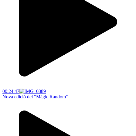
00:24:47
Nova edició del "Màgic Ràndom"