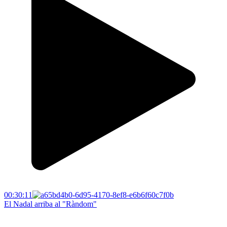
00:30:11
El Nadal arriba al "Ràndom"