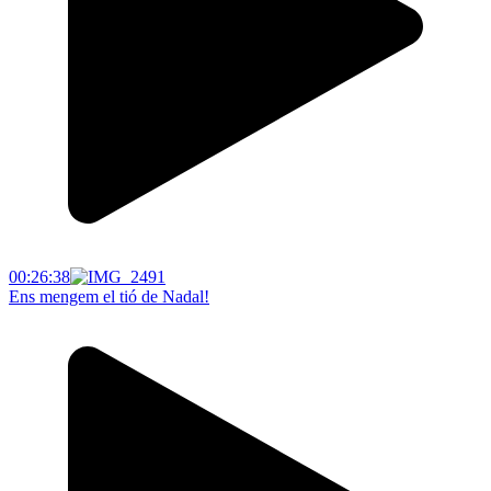
00:26:38
Ens mengem el tió de Nadal!