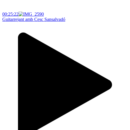
00:25:22
Guitarrejant amb Cesc Sansalvadó