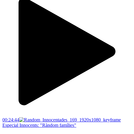
00:24:44
Especial Innocents: "Ràndom famílies"