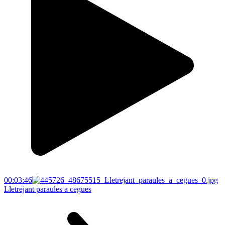
00:03:46
Lletrejant paraules a cegues