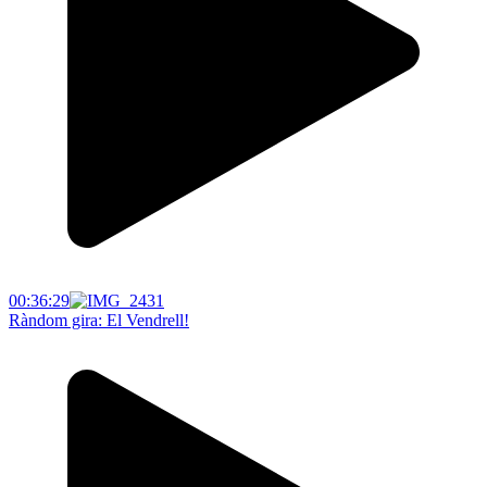
00:36:29
Ràndom gira: El Vendrell!