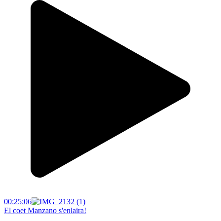
00:25:06
El coet Manzano s'enlaira!