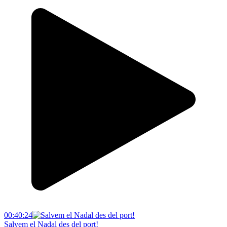
00:40:24
Salvem el Nadal des del port!