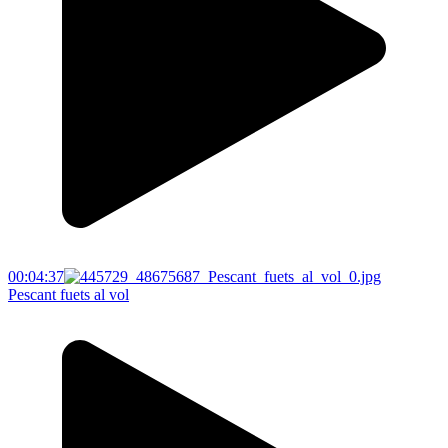
00:04:37
Pescant fuets al vol