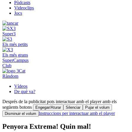
Pòdcasts
Videoclips
Jocs
Super3
Els més petits
Els més grans
SuperCampus
Club
Ràndom
Vídeos
De què va?
Després de la publicitat pots interactuar amb el player amb els
següents botons
Engegar/Aturar
Silenciar
Pujar el volum
Instruccions per interactuar amb el player
Disminuir el volum
Penyora Extrema! Quin mal!