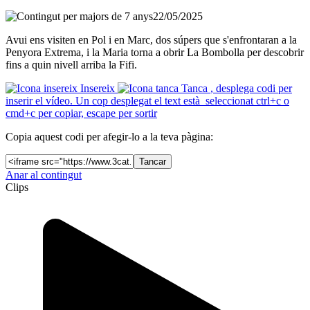
22/05/2025
Avui ens visiten en Pol i en Marc, dos súpers que s'enfrontaran a la
Penyora Extrema, i la Maria torna a obrir La Bombolla per descobrir
fins a quin nivell arriba la Fifi.
Insereix
Tanca
, desplega codi per
inserir el vídeo. Un cop desplegat el text està seleccionat ctrl+c o
cmd+c per copiar, escape per sortir
Copia aquest codi per afegir-lo a la teva pàgina:
Tancar
Anar al contingut
Clips