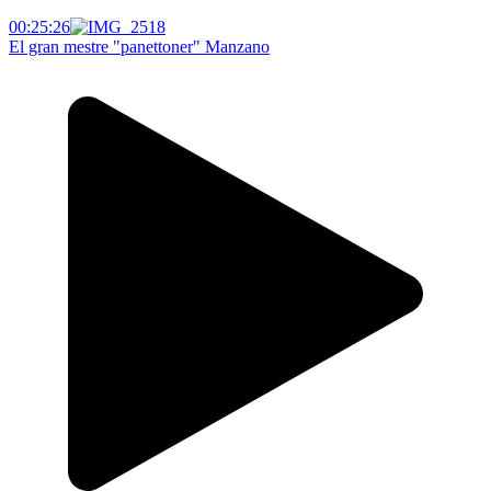
00:25:26
El gran mestre "panettoner" Manzano