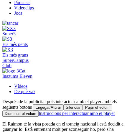
Pòdcasts
Videoclips
Jocs
Super3
Els més petits
Els més grans
SuperCampus
Club
Inazuma Eleven
Vídeos
De què va?
Després de la publicitat pots interactuar amb el player amb els
següents botons
Engegar/Aturar
Silenciar
Pujar el volum
Instruccions per interactuar amb el player
Disminuir el volum
El Raimon té la vista posada en el torneig nacional i està decidit a
guanyar-lo. Està entrenant molt per aconseguir-ho, però s'ha