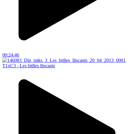
00:24:46
T1xC3 - Les bitlles lliscants