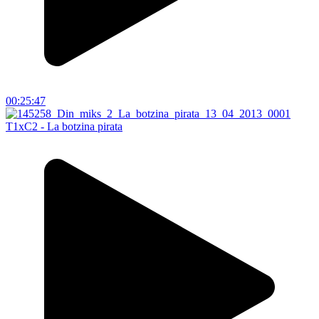
00:25:47
T1xC2 - La botzina pirata