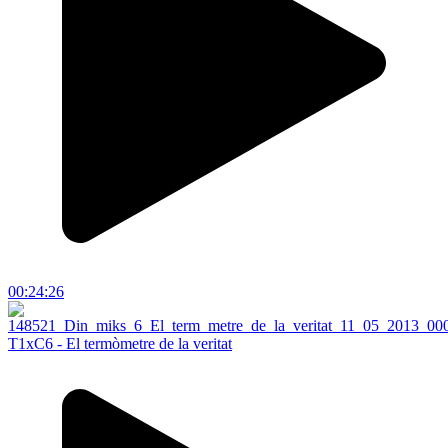
00:24:26
T1xC6 - El termòmetre de la veritat