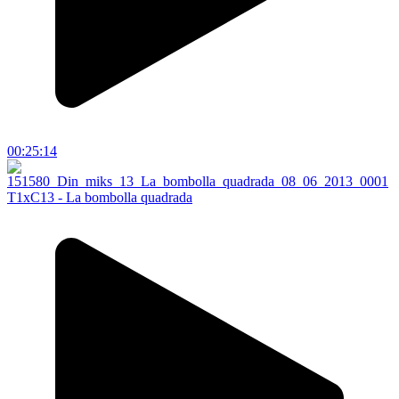
00:25:14
T1xC13 - La bombolla quadrada