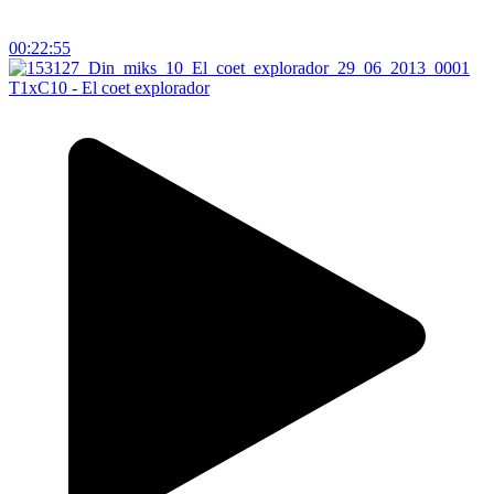
00:22:55
T1xC10 - El coet explorador