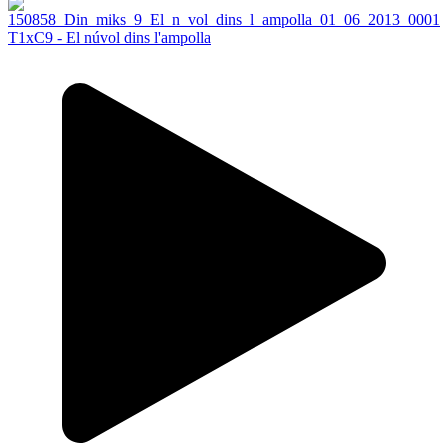
T1xC9 - El núvol dins l'ampolla