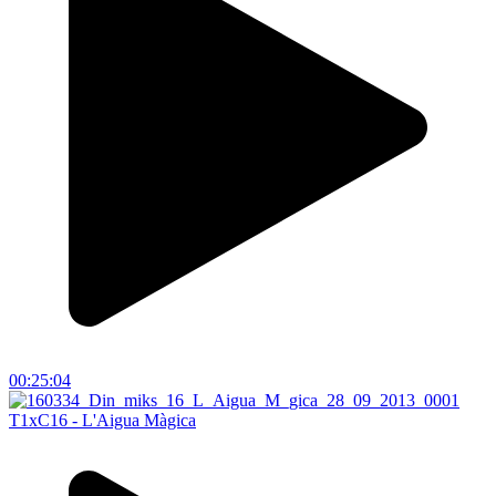
00:25:04
T1xC16 - L'Aigua Màgica