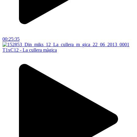
00:25:35
T1xC12 - La cullera màgica