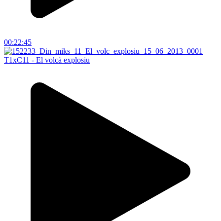
00:22:45
T1xC11 - El volcà explosiu