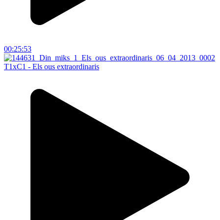
00:25:53
T1xC1 - Els ous extraordinaris