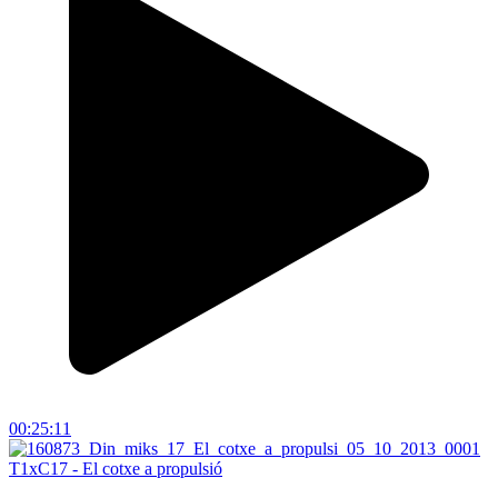
00:25:11
T1xC17 - El cotxe a propulsió