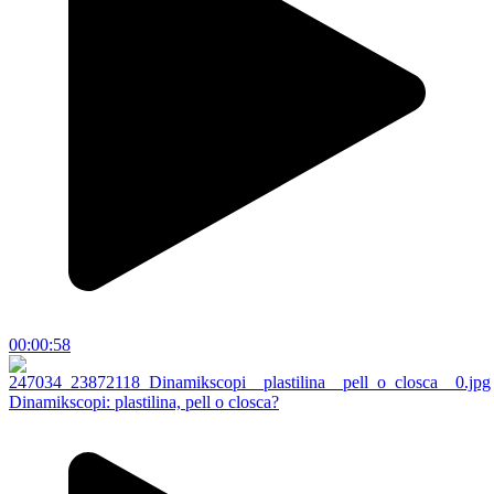
00:00:58
Dinamikscopi: plastilina, pell o closca?