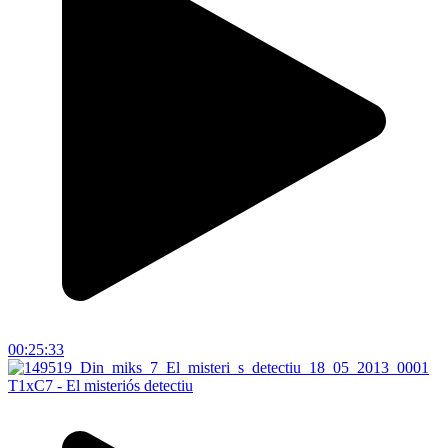
00:25:33
T1xC7 - El misteriós detectiu