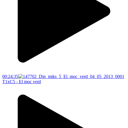
00:24:35
T1xC5 - El moc verd