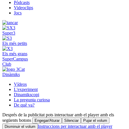
Pòdcasts
Videoclips
Jocs
Super3
Els més petits
Els més grans
SuperCampus
Club
Dinàmiks
Vídeos
L'experiment
Dinamikscopi
La pregunta curiosa
De què va?
Després de la publicitat pots interactuar amb el player amb els
següents botons
Engegar/Aturar
Silenciar
Pujar el volum
Instruccions per interactuar amb el player
Disminuir el volum