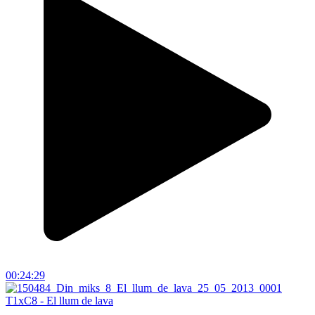
00:24:29
T1xC8 - El llum de lava