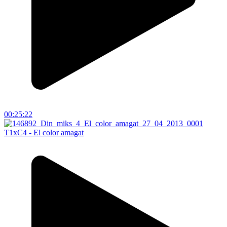
00:25:22
T1xC4 - El color amagat