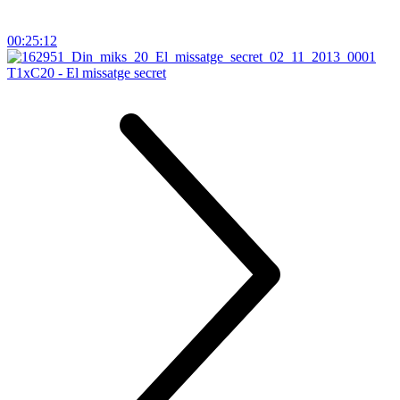
00:25:12
T1xC20 - El missatge secret