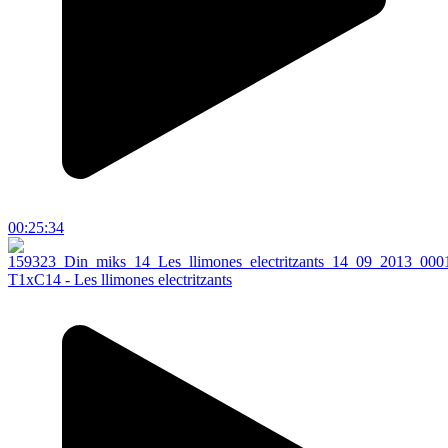
00:25:34
T1xC14 - Les llimones electritzants