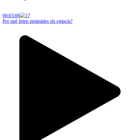
00:03:06
Per què feien piràmides els egipcis?