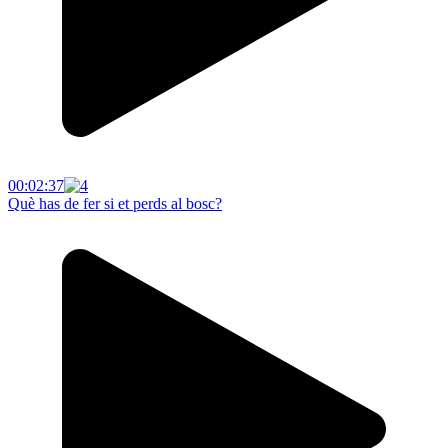
00:02:37
Què has de fer si et perds al bosc?