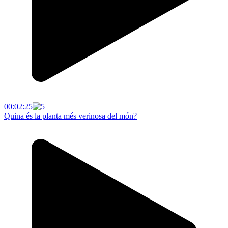
00:02:25
Quina és la planta més verinosa del món?