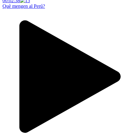
00:02:38
Què mengen al Perú?