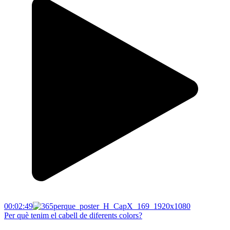
00:02:49
Per què tenim el cabell de diferents colors?