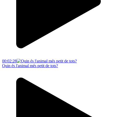
00:02:28
Quin és l'animal més petit de tots?