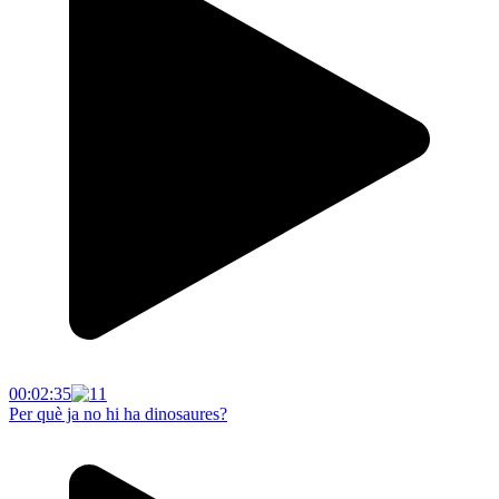
00:02:35
Per què ja no hi ha dinosaures?