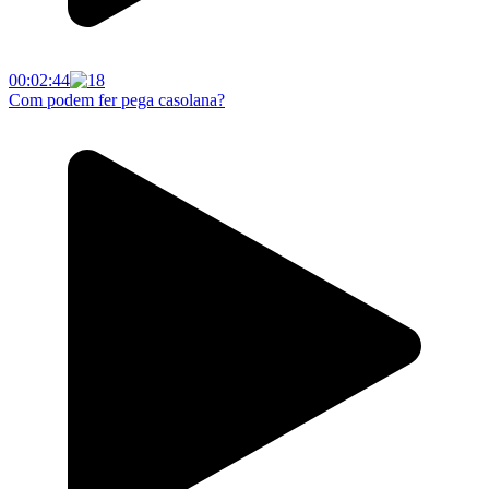
00:02:44
Com podem fer pega casolana?