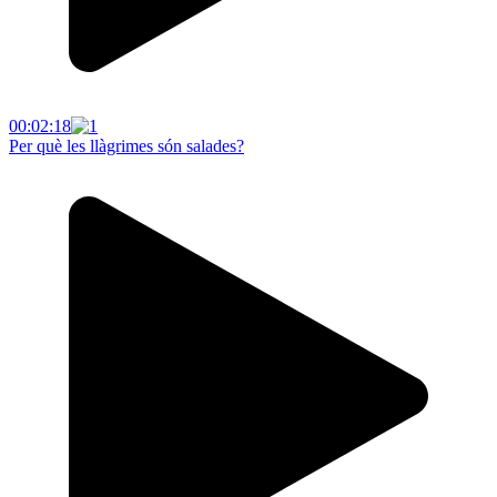
00:02:18
Per què les llàgrimes són salades?