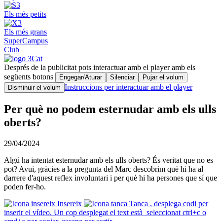
Els més petits
Els més grans
SuperCampus
Club
Després de la publicitat pots interactuar amb el player amb els
següents botons
Engegar/Aturar
Silenciar
Pujar el volum
Instruccions per interactuar amb el player
Disminuir el volum
Per què no podem esternudar amb els ulls
oberts?
29/04/2024
Algú ha intentat esternudar amb els ulls oberts? És veritat que no es
pot? Avui, gràcies a la pregunta del Marc descobrim què hi ha al
darrere d'aquest reflex involuntari i per què hi ha persones que sí que
poden fer-ho.
Insereix
Tanca
, desplega codi per
inserir el vídeo. Un cop desplegat el text està seleccionat ctrl+c o