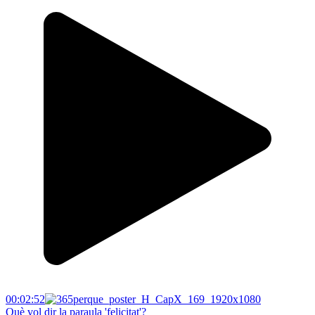
00:02:52
Què vol dir la paraula 'felicitat'?