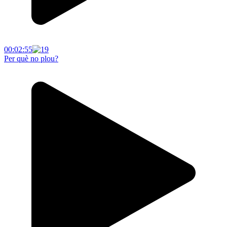
00:02:55
Per què no plou?