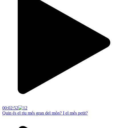
00:02:52
Quin és el riu més gran del món? I el més petit?