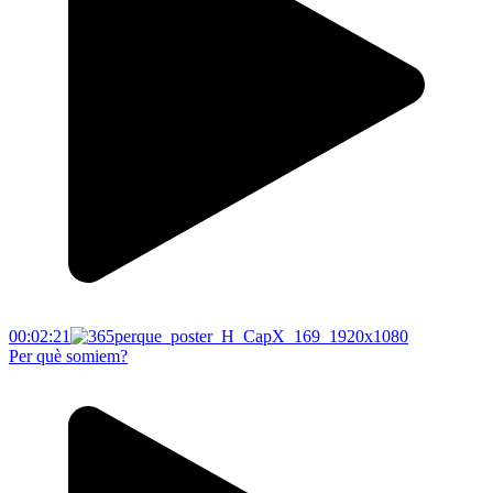
00:02:21
Per què somiem?