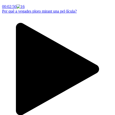
00:02:50
Per què a vegades ploro mirant una pel·lícula?