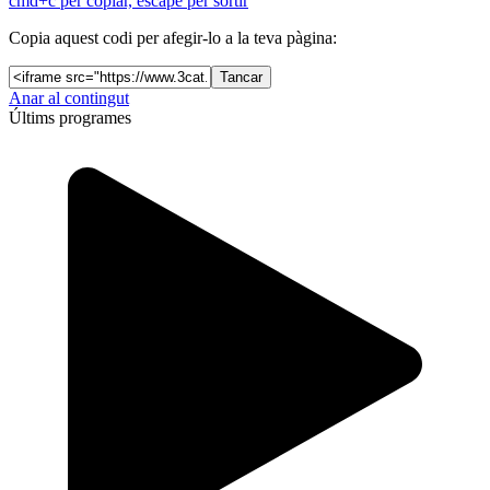
cmd+c per copiar, escape per sortir
Copia aquest codi per afegir-lo a la teva pàgina:
Tancar
Anar al contingut
Últims programes