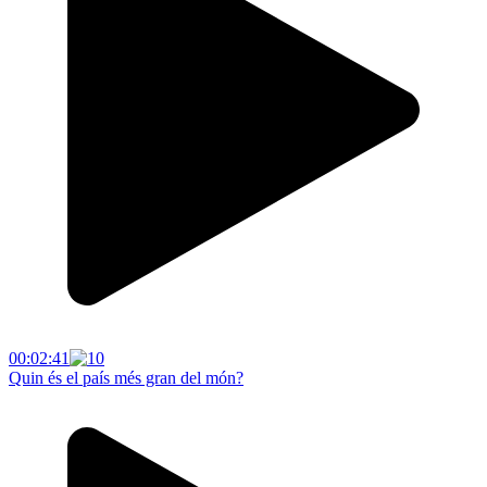
00:02:41
Quin és el país més gran del món?