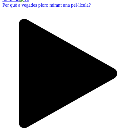
Per què a vegades ploro mirant una pel·lícula?