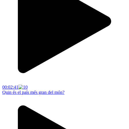
00:02:41
Quin és el país més gran del món?