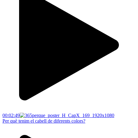
00:02:49
Per què tenim el cabell de diferents colors?