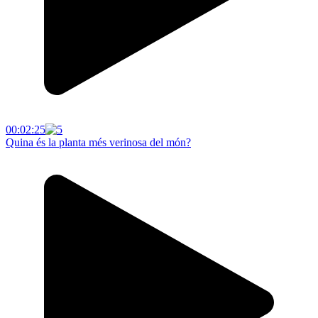
00:02:25
Quina és la planta més verinosa del món?