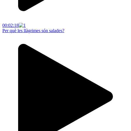
00:02:18
Per què les llàgrimes són salades?