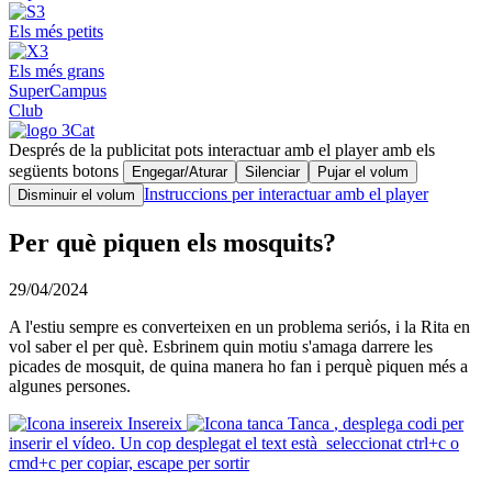
Els més petits
Els més grans
SuperCampus
Club
Després de la publicitat pots interactuar amb el player amb els
següents botons
Engegar/Aturar
Silenciar
Pujar el volum
Instruccions per interactuar amb el player
Disminuir el volum
Per què piquen els mosquits?
29/04/2024
A l'estiu sempre es converteixen en un problema seriós, i la Rita en
vol saber el per què. Esbrinem quin motiu s'amaga darrere les
picades de mosquit, de quina manera ho fan i perquè piquen més a
algunes persones.
Insereix
Tanca
, desplega codi per
inserir el vídeo. Un cop desplegat el text està seleccionat ctrl+c o
cmd+c per copiar, escape per sortir