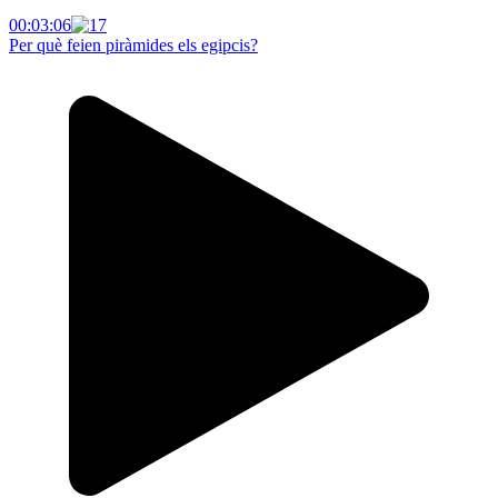
00:03:06
Per què feien piràmides els egipcis?