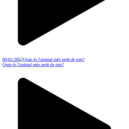
00:02:28
Quin és l'animal més petit de tots?