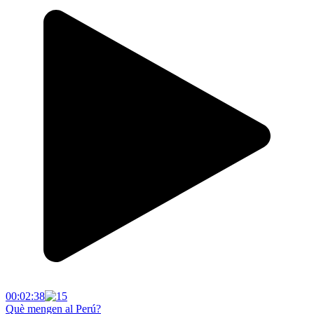
00:02:38
Què mengen al Perú?