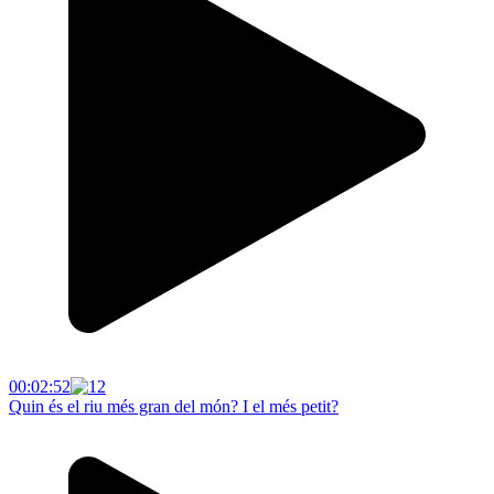
00:02:52
Quin és el riu més gran del món? I el més petit?