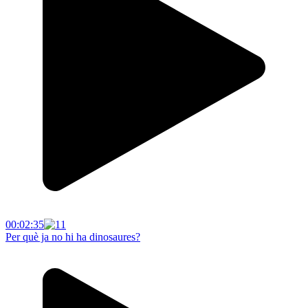
00:02:35
Per què ja no hi ha dinosaures?