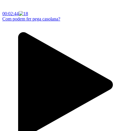
00:02:44
Com podem fer pega casolana?