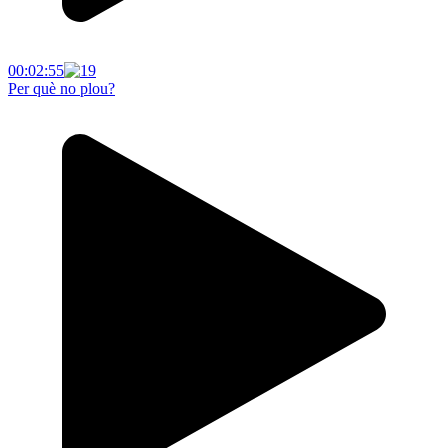
00:02:55
Per què no plou?