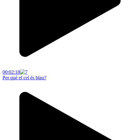
00:02:18
Per què el cel és blau?