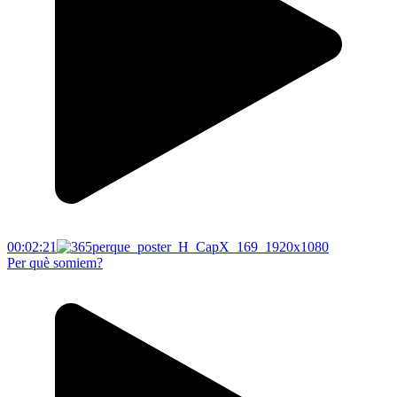
00:02:21
Per què somiem?