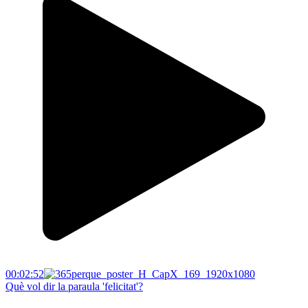
00:02:52
Què vol dir la paraula 'felicitat'?