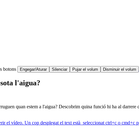
ts botons
Engegar/Aturar
Silenciar
Pujar el volum
Disminuir el volum
sota l'aigua?
arruguen quan estem a l'aigua? Descobrim quina funció hi ha al darrere d
erir el vídeo. Un cop desplegat el text està seleccionat ctrl+c o cmd+c pe