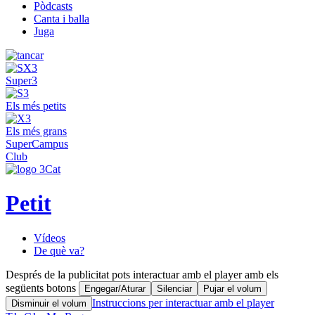
Pòdcasts
Canta i balla
Juga
Super3
Els més petits
Els més grans
SuperCampus
Club
Petit
Vídeos
De què va?
Després de la publicitat pots interactuar amb el player amb els
següents botons
Engegar/Aturar
Silenciar
Pujar el volum
Instruccions per interactuar amb el player
Disminuir el volum