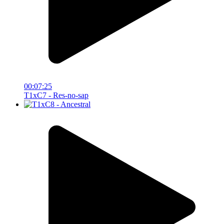
00:07:25
T1xC7 - Res-no-sap