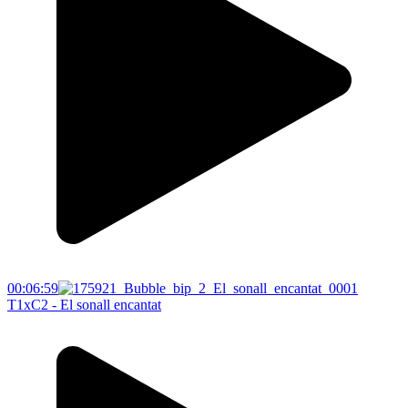
00:06:59
T1xC2 - El sonall encantat