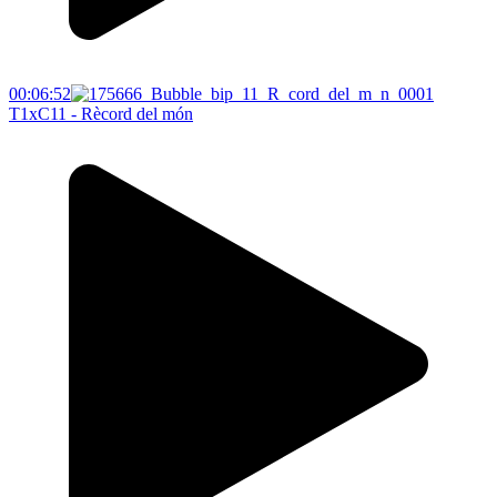
00:06:52
T1xC11 - Rècord del món