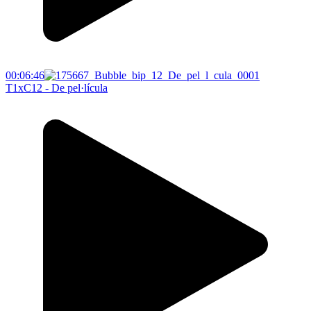
00:06:46
T1xC12 - De pel·lícula