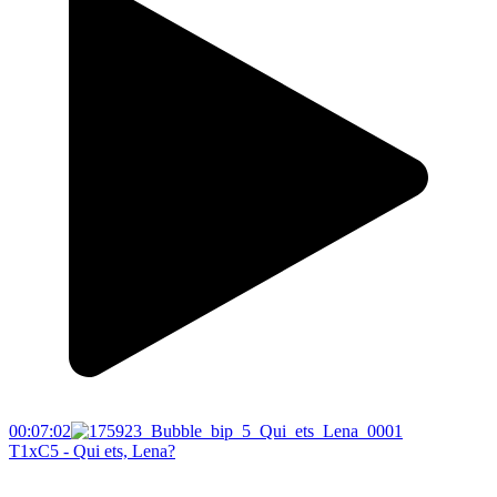
00:07:02
T1xC5 - Qui ets, Lena?