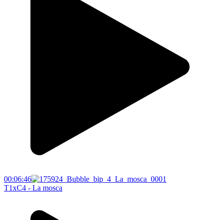
00:06:46
T1xC4 - La mosca