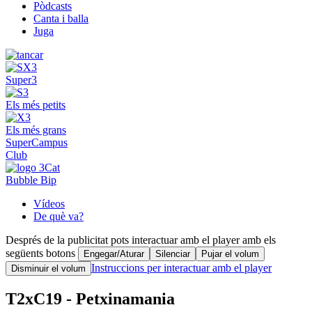
Pòdcasts
Canta i balla
Juga
Super3
Els més petits
Els més grans
SuperCampus
Club
Bubble Bip
Vídeos
De què va?
Després de la publicitat pots interactuar amb el player amb els
següents botons
Engegar/Aturar
Silenciar
Pujar el volum
Instruccions per interactuar amb el player
Disminuir el volum
T2xC19 - Petxinamania