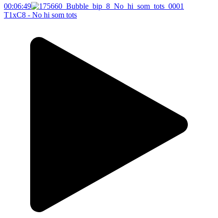
00:06:49
T1xC8 - No hi som tots