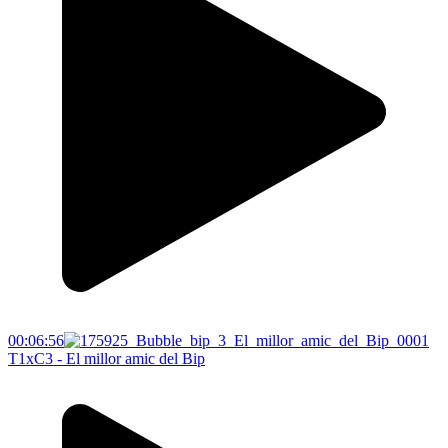
00:06:56
T1xC3 - El millor amic del Bip