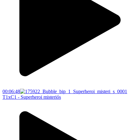
00:06:48
T1xC1 - Superheroi misteriós