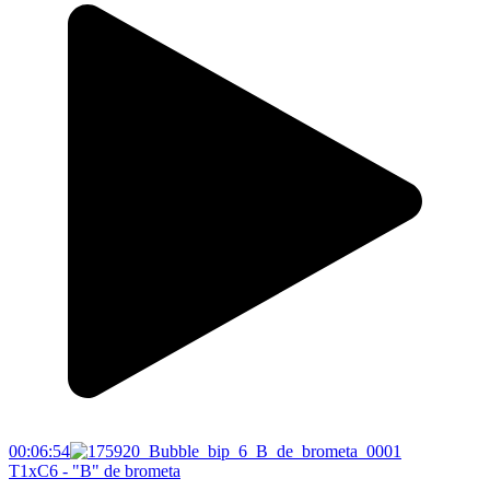
00:06:54
T1xC6 - "B" de brometa