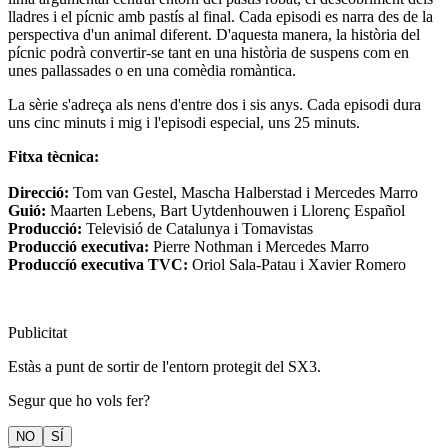
lladres i el pícnic amb pastís al final. Cada episodi es narra des de la
perspectiva d'un animal diferent. D'aquesta manera, la història del
pícnic podrà convertir-se tant en una història de suspens com en
unes pallassades o en una comèdia romàntica.
La sèrie s'adreça als nens d'entre dos i sis anys. Cada episodi dura
uns cinc minuts i mig i l'episodi especial, uns 25 minuts.
Fitxa tècnica:
Direcció:
Tom van Gestel, Mascha Halberstad i Mercedes Marro
Guió:
Maarten Lebens, Bart Uytdenhouwen i Llorenç Español
Producció:
Televisió de Catalunya i Tomavistas
Producció executiva:
Pierre Nothman i Mercedes Marro
Produccíó executiva TVC:
Oriol Sala-Patau i Xavier Romero
Publicitat
Estàs a punt de sortir de l'entorn protegit del SX3.
Segur que ho vols fer?
NO
SÍ