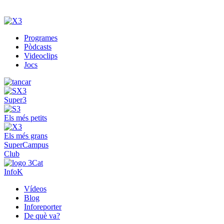
Programes
Pòdcasts
Videoclips
Jocs
Super3
Els més petits
Els més grans
SuperCampus
Club
InfoK
Vídeos
Blog
Inforeporter
De què va?