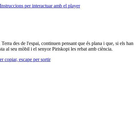
Instruccions per interactuar amb el player
Terra des de l'espai, continuen pensant que és plana i que, si els han
al seu mòbil i el senyor Piriskopi les rebat amb ciència.
r copiar, escape per sortir