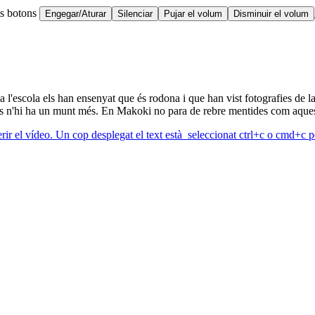
ts botons
Engegar/Aturar
Silenciar
Pujar el volum
Disminuir el volum
l'escola els han ensenyat que és rodona i que han vist fotografies de la 
s n'hi ha un munt més. En Makoki no para de rebre mentides com aquesta 
erir el vídeo. Un cop desplegat el text està seleccionat ctrl+c o cmd+c pe