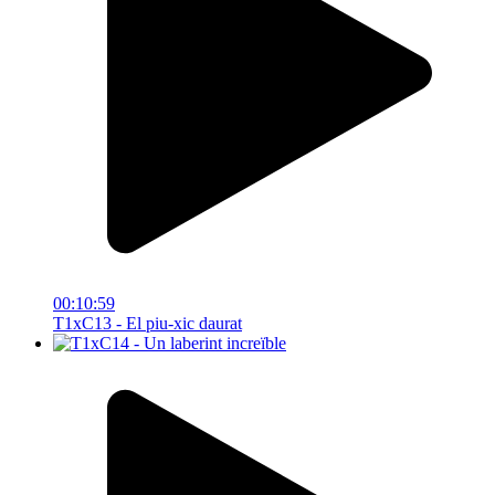
00:10:59
T1xC13 - El piu-xic daurat