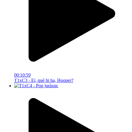
00:10:59
T1xC3 - Ei, què hi ha, Hooper?