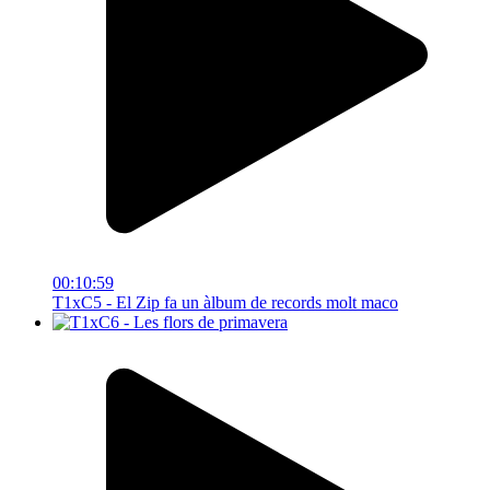
00:10:59
T1xC5 - El Zip fa un àlbum de records molt maco