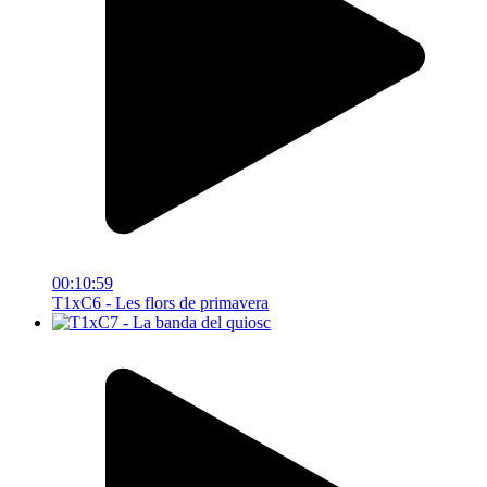
00:10:59
T1xC6 - Les flors de primavera