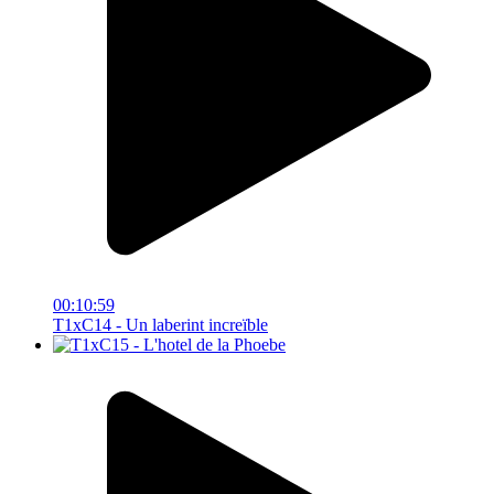
00:10:59
T1xC14 - Un laberint increïble