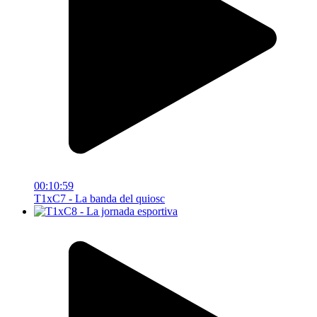
00:10:59
T1xC7 - La banda del quiosc