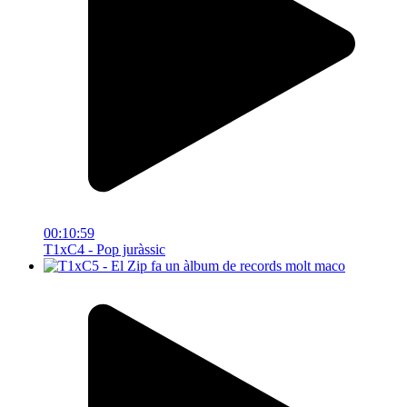
00:10:59
T1xC4 - Pop juràssic