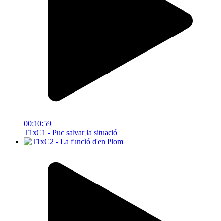
00:10:59
T1xC1 - Puc salvar la situació