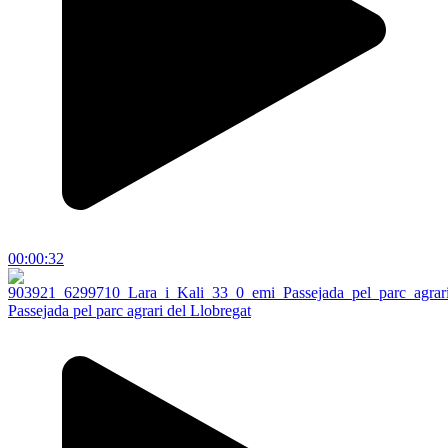
00:00:32
Passejada pel parc agrari del Llobregat