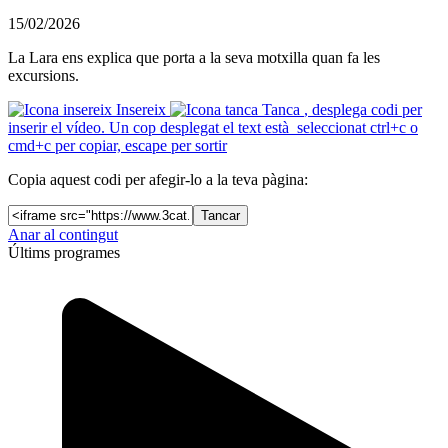
15/02/2026
La Lara ens explica que porta a la seva motxilla quan fa les
excursions.
Insereix
Tanca
, desplega codi per
inserir el vídeo. Un cop desplegat el text està seleccionat ctrl+c o
cmd+c per copiar, escape per sortir
Copia aquest codi per afegir-lo a la teva pàgina:
Tancar
Anar al contingut
Últims programes