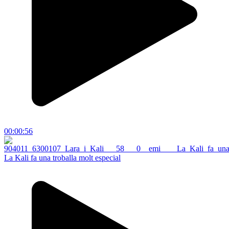
00:00:56
La Kali fa una troballa molt especial