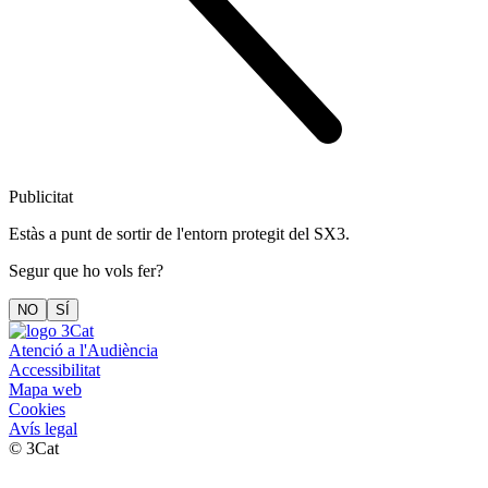
Publicitat
Estàs a punt de sortir de l'entorn protegit del SX3.
Segur que ho vols fer?
NO
SÍ
Atenció a l'Audiència
Accessibilitat
Mapa web
Cookies
Avís legal
© 3Cat