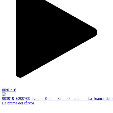
00:01:16
La brama del cèrvol