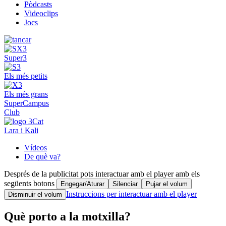
Pòdcasts
Videoclips
Jocs
Super3
Els més petits
Els més grans
SuperCampus
Club
Lara i Kali
Vídeos
De què va?
Després de la publicitat pots interactuar amb el player amb els
següents botons
Engegar/Aturar
Silenciar
Pujar el volum
Instruccions per interactuar amb el player
Disminuir el volum
Què porto a la motxilla?