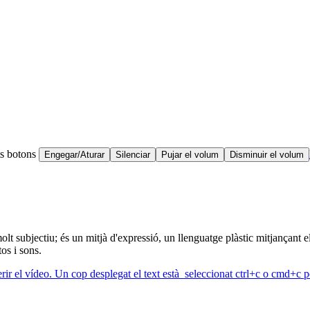
ts botons
Engegar/Aturar
Silenciar
Pujar el volum
Disminuir el volum
olt subjectiu; és un mitjà d'expressió, un llenguatge plàstic mitjançant 
os i sons.
erir el vídeo. Un cop desplegat el text està seleccionat ctrl+c o cmd+c pe