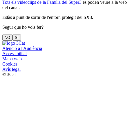
Tots els videoclips de la Família del Super3
es poden veure a la web
del canal.
Estàs a punt de sortir de l'entorn protegit del SX3.
Segur que ho vols fer?
NO
SÍ
Atenció a l'Audiència
Accessibilitat
Mapa web
Cookies
Avís legal
© 3Cat