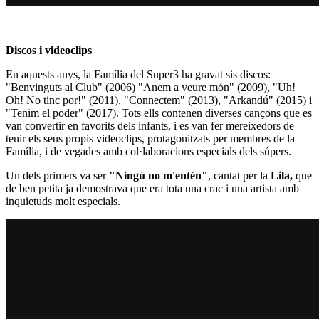
Discos i videoclips
En aquests anys, la Família del Super3 ha gravat sis discos:
"Benvinguts al Club" (2006) "Anem a veure món" (2009), "Uh!
Oh! No tinc por!" (2011), "Connectem" (2013), "Arkandú" (2015) i
"Tenim el poder" (2017). Tots ells contenen diverses cançons que es
van convertir en favorits dels infants, i es van fer mereixedors de
tenir els seus propis videoclips, protagonitzats per membres de la
Família, i de vegades amb col·laboracions especials dels súpers.
Un dels primers va ser
"Ningú no m'entén"
, cantat per la
Lila
,
que
de ben petita ja demostrava que era tota una crac i una artista amb
inquietuds molt especials.