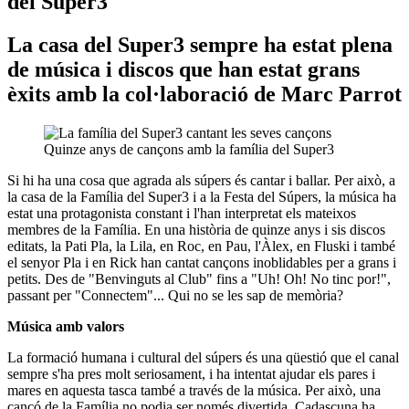
del Super3
La casa del Super3 sempre ha estat plena
de música i discos que han estat grans
èxits amb la col·laboració de Marc Parrot
Quinze anys de cançons amb la família del Super3
Si hi ha una cosa que agrada als súpers és cantar i ballar. Per això, a
la casa de la Família del Super3 i a la Festa del Súpers, la música ha
estat una protagonista constant i l'han interpretat els mateixos
membres de la Família. En una història de quinze anys i sis discos
editats, la Pati Pla, la Lila, en Roc, en Pau, l'Àlex, en Fluski i també
el senyor Pla i en Rick han cantat cançons inoblidables per a grans i
petits. Des de "Benvinguts al Club" fins a "Uh! Oh! No tinc por!",
passant per "Connectem"... Qui no se les sap de memòria?
Música amb valors
La formació humana i cultural del súpers és una qüestió que el canal
sempre s'ha pres molt seriosament, i ha intentat ajudar els pares i
mares en aquesta tasca també a través de la música. Per això, una
cançó de la Família no podia ser només divertida. Cadascuna ha