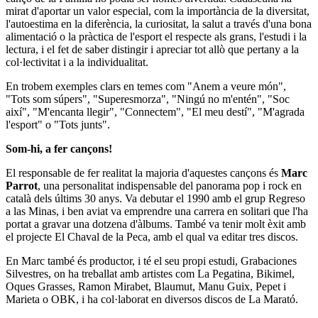
mirat d'aportar un valor especial, com la importància de la diversitat,
l'autoestima en la diferència, la curiositat, la salut a través d'una bona
alimentació o la pràctica de l'esport el respecte als grans, l'estudi i la
lectura, i el fet de saber distingir i apreciar tot allò que pertany a la
col·lectivitat i a la individualitat.
En trobem exemples clars en temes com "Anem a veure món",
"Tots som súpers", "Superesmorza", "Ningú no m'entén", "Soc
així", "M'encanta llegir", "Connectem", "El meu destí", "M'agrada
l'esport" o "Tots junts".
Som-hi, a fer cançons!
El responsable de fer realitat la majoria d'aquestes cançons és
Marc
Parrot
, una personalitat indispensable del panorama pop i rock en
català dels últims 30 anys. Va debutar el 1990 amb el grup Regreso
a las Minas, i ben aviat va emprendre una carrera en solitari que l'ha
portat a gravar una dotzena d'àlbums. També va tenir molt èxit amb
el projecte El Chaval de la Peca, amb el qual va editar tres discos.
En Marc també és productor, i té el seu propi estudi, Grabaciones
Silvestres, on ha treballat amb artistes com La Pegatina, Bikimel,
Oques Grasses, Ramon Mirabet, Blaumut, Manu Guix, Pepet i
Marieta o OBK, i ha col·laborat en diversos discos de La Marató.