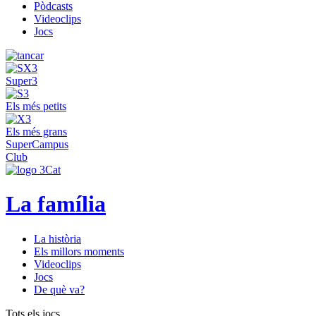
Pòdcasts
Videoclips
Jocs
Super3
Els més petits
Els més grans
SuperCampus
Club
La família
La història
Els millors moments
Videoclips
Jocs
De què va?
Tots els jocs