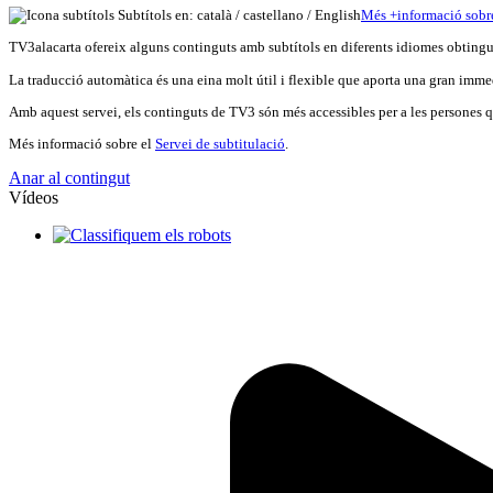
Subtítols en: català /
castellano
/
English
Més
+
info
rmació sobr
TV3alacarta ofereix alguns continguts amb subtítols en diferents idiomes obtingut
La traducció automàtica és una eina molt útil i flexible que aporta una gran immed
Amb aquest servei, els continguts de TV3 són més accessibles per a les persones qu
Més informació sobre el
Servei de subtitulació
.
Anar al contingut
Vídeos