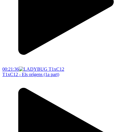
00:21:36
T1xC12 - Els orígens (1a part)