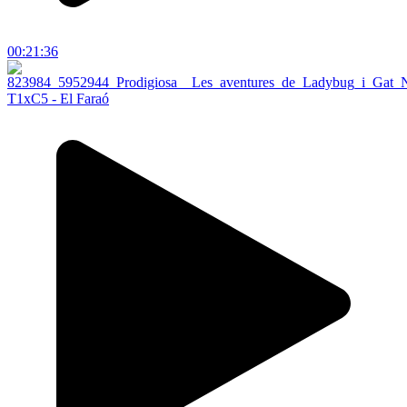
00:21:36
T1xC5 - El Faraó