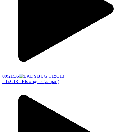
00:21:36
T1xC13 - Els orígens (2a part)