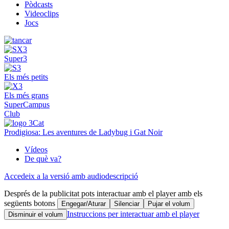
Pòdcasts
Videoclips
Jocs
Super3
Els més petits
Els més grans
SuperCampus
Club
Prodigiosa: Les aventures de Ladybug i Gat Noir
Vídeos
De què va?
Accedeix a la versió amb audiodescripció
Després de la publicitat pots interactuar amb el player amb els
següents botons
Engegar/Aturar
Silenciar
Pujar el volum
Instruccions per interactuar amb el player
Disminuir el volum