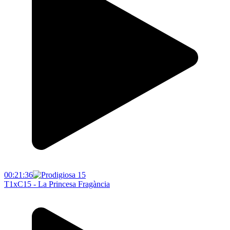
00:21:36
T1xC15 - La Princesa Fragància