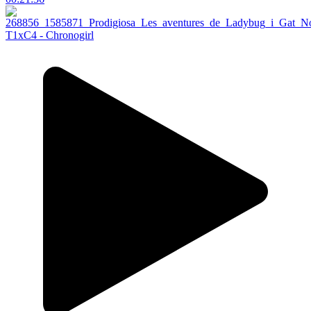
T1xC4 - Chronogirl