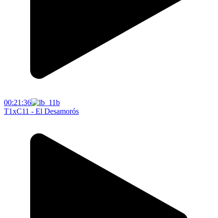
00:21:36
T1xC11 - El Desamorós