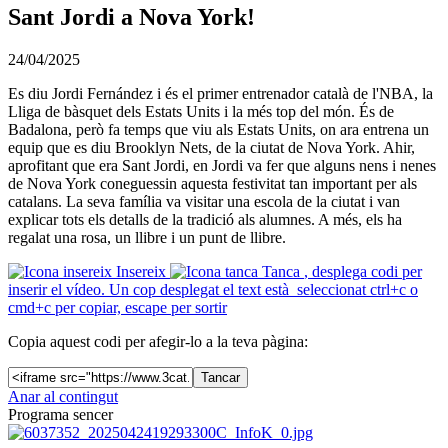
Sant Jordi a Nova York!
24/04/2025
Es diu Jordi Fernández i és el primer entrenador català de l'NBA, la
Lliga de bàsquet dels Estats Units i la més top del món. És de
Badalona, però fa temps que viu als Estats Units, on ara entrena un
equip que es diu Brooklyn Nets, de la ciutat de Nova York. Ahir,
aprofitant que era Sant Jordi, en Jordi va fer que alguns nens i nenes
de Nova York coneguessin aquesta festivitat tan important per als
catalans. La seva família va visitar una escola de la ciutat i van
explicar tots els detalls de la tradició als alumnes. A més, els ha
regalat una rosa, un llibre i un punt de llibre.
Insereix
Tanca
, desplega codi per
inserir el vídeo. Un cop desplegat el text està seleccionat ctrl+c o
cmd+c per copiar, escape per sortir
Copia aquest codi per afegir-lo a la teva pàgina:
Tancar
Anar al contingut
Programa sencer