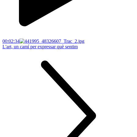
00:02:34
L'art, un camí per expressar què sentim