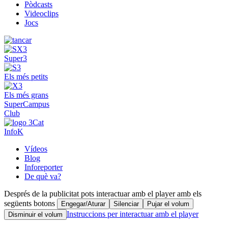
Pòdcasts
Videoclips
Jocs
Super3
Els més petits
Els més grans
SuperCampus
Club
InfoK
Vídeos
Blog
Inforeporter
De què va?
Després de la publicitat pots interactuar amb el player amb els
següents botons
Engegar/Aturar
Silenciar
Pujar el volum
Instruccions per interactuar amb el player
Disminuir el volum