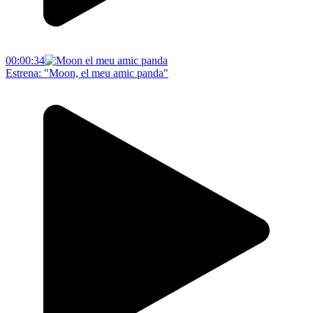
00:00:34
Estrena: "Moon, el meu amic panda"