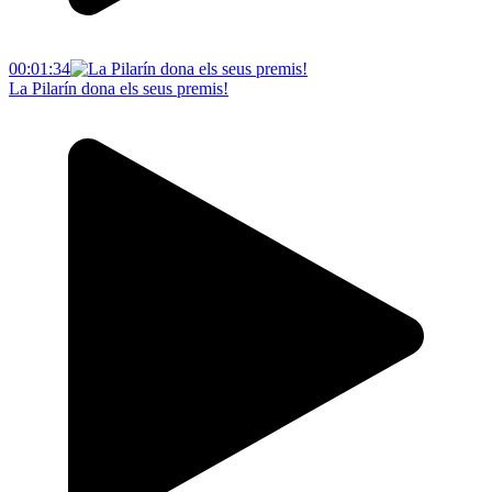
00:01:34
La Pilarín dona els seus premis!