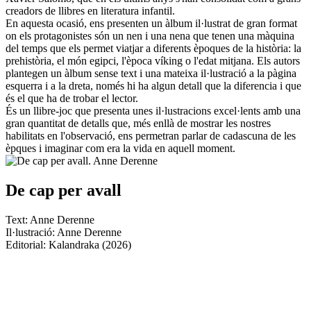
creadors de llibres en literatura infantil.
En aquesta ocasió, ens presenten un àlbum il·lustrat de gran format
on els protagonistes són un nen i una nena que tenen una màquina
del temps que els permet viatjar a diferents èpoques de la història: la
prehistòria, el món egipci, l'època víking o l'edat mitjana. Els autors
plantegen un àlbum sense text i una mateixa il·lustració a la pàgina
esquerra i a la dreta, només hi ha algun detall que la diferencia i que
és el que ha de trobar el lector.
És un llibre-joc que presenta unes il·lustracions excel·lents amb una
gran quantitat de detalls que, més enllà de mostrar les nostres
habilitats en l'observació, ens permetran parlar de cadascuna de les
èpques i imaginar com era la vida en aquell moment.
De cap per avall
Text: Anne Derenne
Il·lustració: Anne Derenne
Editorial: Kalandraka (2026)