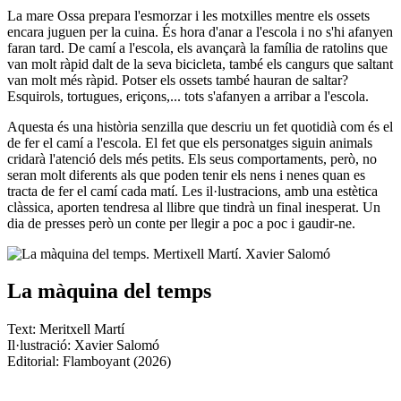
La mare Ossa prepara l'esmorzar i les motxilles mentre els ossets
encara juguen per la cuina. És hora d'anar a l'escola i no s'hi afanyen
faran tard. De camí a l'escola, els avançarà la família de ratolins que
van molt ràpid dalt de la seva bicicleta, també els cangurs que saltant
van molt més ràpid. Potser els ossets també hauran de saltar?
Esquirols, tortugues, eriçons,... tots s'afanyen a arribar a l'escola.
Aquesta és una història senzilla que descriu un fet quotidià com és el
de fer el camí a l'escola. El fet que els personatges siguin animals
cridarà l'atenció dels més petits. Els seus comportaments, però, no
seran molt diferents als que poden tenir els nens i nenes quan es
tracta de fer el camí cada matí. Les il·lustracions, amb una estètica
clàssica, aporten tendresa al llibre que tindrà un final inesperat. Un
dia de presses però un conte per llegir a poc a poc i gaudir-ne.
La màquina del temps
Text: Meritxell Martí
Il·lustració: Xavier Salomó
Editorial: Flamboyant (2026)