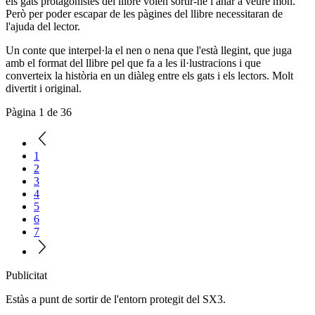
els gats protagonistes del llibre volen sortir-ne i anar a veure món.
Però per poder escapar de les pàgines del llibre necessitaran de
l'ajuda del lector.
Un conte que interpel·la el nen o nena que l'està llegint, que juga
amb el format del llibre pel que fa a les il·lustracions i que
converteix la història en un diàleg entre els gats i els lectors. Molt
divertit i original.
Pàgina 1 de 36
1
2
3
4
5
6
7
Publicitat
Estàs a punt de sortir de l'entorn protegit del SX3.