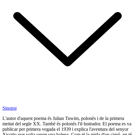
Sinopsi
L'autor d'aquest poema és Julian Tuwim, polonès i de la primera
meitat del segle XX. També és polonès l'il·lustrador. El poema es va
publicar per primera vegada el 1939 i explica l'aventura del senyor
Xicotiu que volia veure una balena. Com té la mida d'un cigró, en té