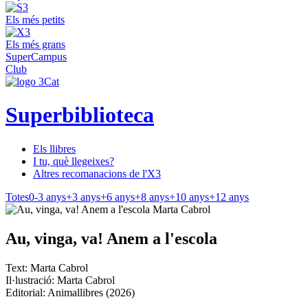
Els més petits
Els més grans
SuperCampus
Club
Superbiblioteca
Els llibres
I tu, què llegeixes?
Altres recomanacions de l'X3
Totes
0-3 anys
+3 anys
+6 anys
+8 anys
+10 anys
+12 anys
Au, vinga, va! Anem a l'escola
Text: Marta Cabrol
Il·lustració: Marta Cabrol
Editorial: Animallibres (2026)