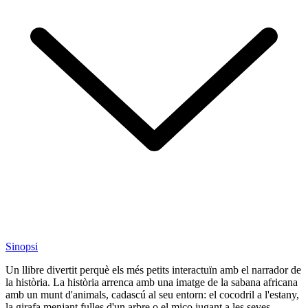
Sinopsi
Un llibre divertit perquè els més petits interactuïn amb el narrador de
la història. La història arrenca amb una imatge de la sabana africana
amb un munt d'animals, cadascú al seu entorn: el cocodril a l'estany,
la girafa menjant fulles d'un arbre o el mico jugant a les seves