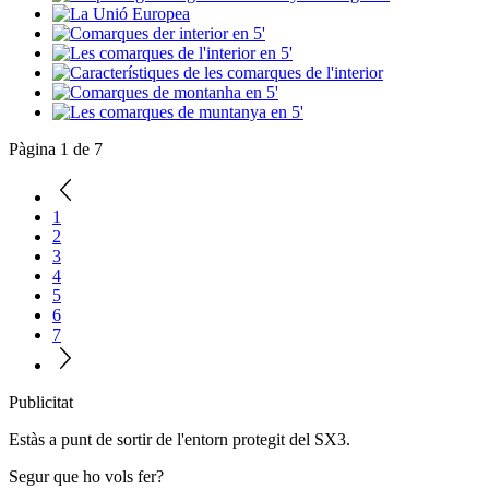
Pàgina 1 de 7
1
2
3
4
5
6
7
Publicitat
Estàs a punt de sortir de l'entorn protegit del SX3.
Segur que ho vols fer?