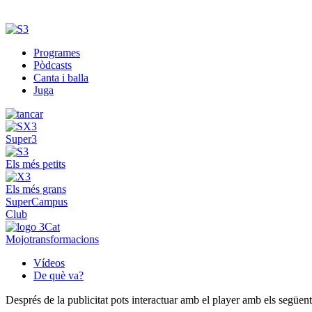
Programes
Pòdcasts
Canta i balla
Juga
Super3
Els més petits
Els més grans
SuperCampus
Club
Mojotransformacions
Vídeos
De què va?
Després de la publicitat pots interactuar amb el player amb els següen