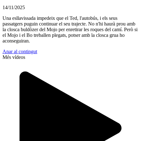
14/11/2025
Una esllavissada impedeix que el Ted, l'autobús, i els seus
passatgers puguin continuar el seu trajecte. No n'hi haurà prou amb
la closca buldòzer del Mojo per enretirar les roques del camí. Però si
el Mojo i el Bo treballen plegats, potser amb la closca grua ho
aconseguiran.
Anar al contingut
Més vídeos