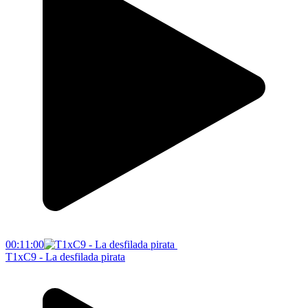
00:11:00
T1xC9 - La desfilada pirata