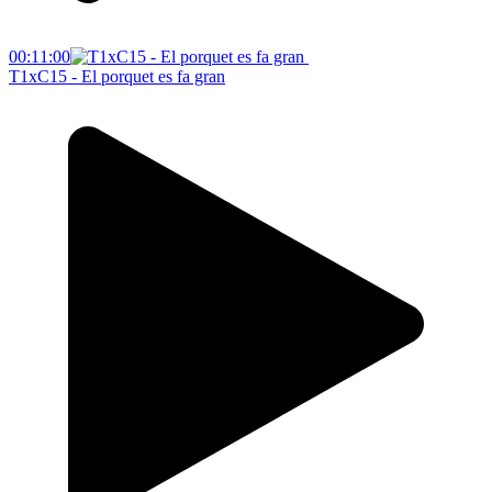
00:11:00
T1xC15 - El porquet es fa gran