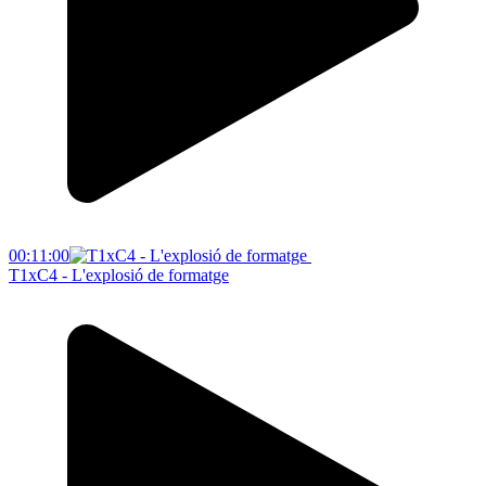
00:11:00
T1xC4 - L'explosió de formatge