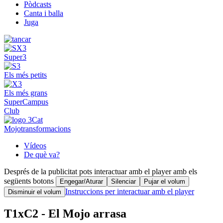
Pòdcasts
Canta i balla
Juga
Super3
Els més petits
Els més grans
SuperCampus
Club
Mojotransformacions
Vídeos
De què va?
Després de la publicitat pots interactuar amb el player amb els
següents botons
Engegar/Aturar
Silenciar
Pujar el volum
Instruccions per interactuar amb el player
Disminuir el volum
T1xC2 - El Mojo arrasa