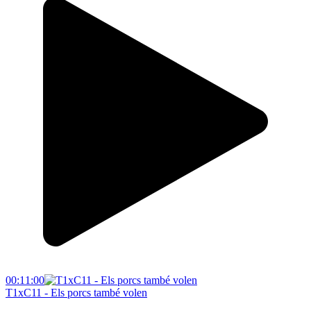
00:11:00
T1xC11 - Els porcs també volen