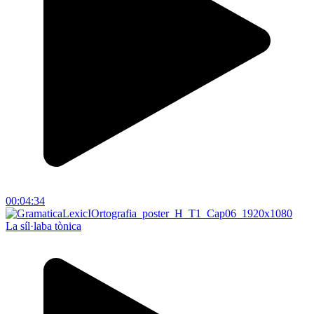
00:04:34
La síl·laba tònica