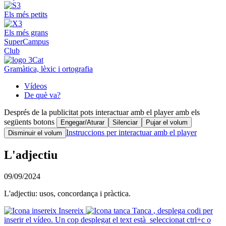
Els més petits
Els més grans
SuperCampus
Club
Gramàtica, lèxic i ortografia
Vídeos
De què va?
Després de la publicitat pots interactuar amb el player amb els
següents botons
Engegar/Aturar
Silenciar
Pujar el volum
Instruccions per interactuar amb el player
Disminuir el volum
L'adjectiu
09/09/2024
L'adjectiu: usos, concordança i pràctica.
Insereix
Tanca
, desplega codi per
inserir el vídeo. Un cop desplegat el text està seleccionat ctrl+c o