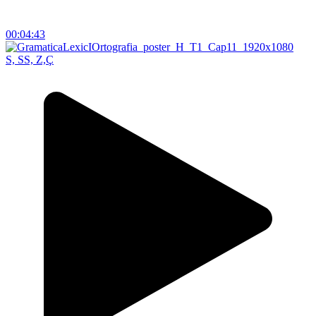
00:04:43
S, SS, Z,Ç