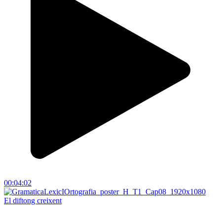
00:04:02
El diftong creixent