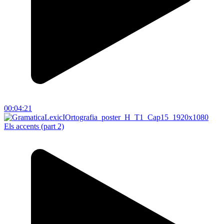
00:04:21
Els accents (part 2)