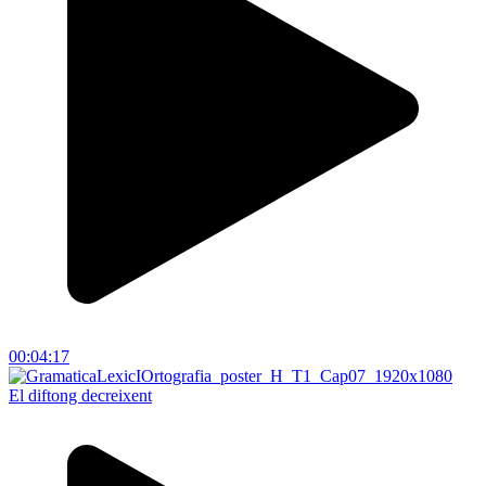
00:04:17
El diftong decreixent