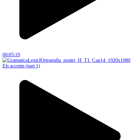
00:05:19
Els accents (part 1)