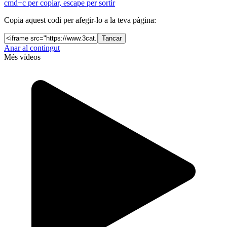
cmd+c per copiar, escape per sortir
Copia aquest codi per afegir-lo a la teva pàgina:
Tancar
Anar al contingut
Més vídeos