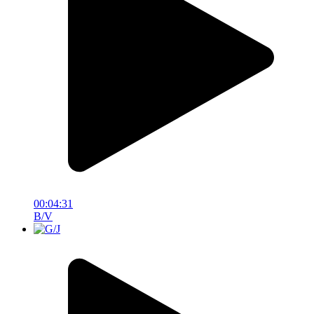
00:04:31
B/V