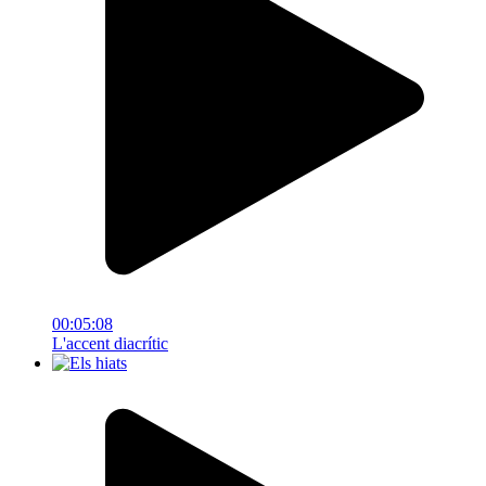
00:05:08
L'accent diacrític