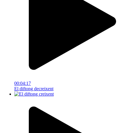
00:04:17
El diftong decreixent