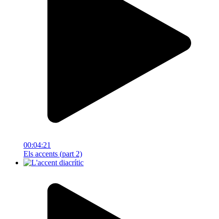
00:04:21
Els accents (part 2)