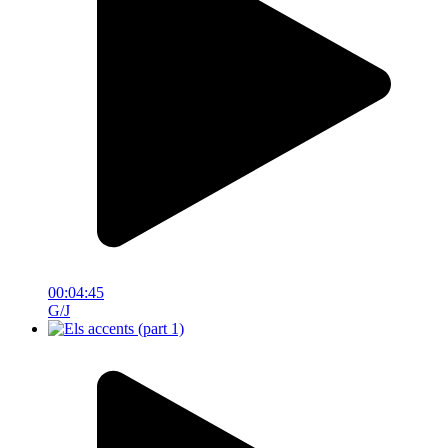
00:04:45
G/J