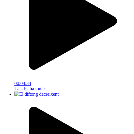
00:04:34
La síl·laba tònica