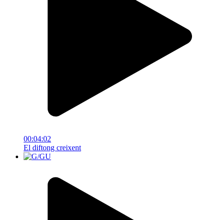
00:04:02
El diftong creixent