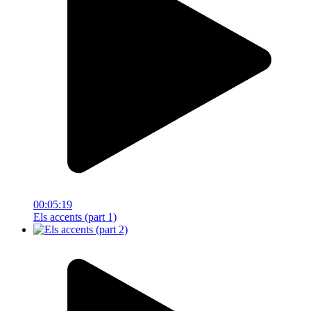
00:05:19
Els accents (part 1)