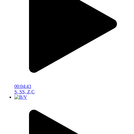
00:04:43
S, SS, Z,Ç