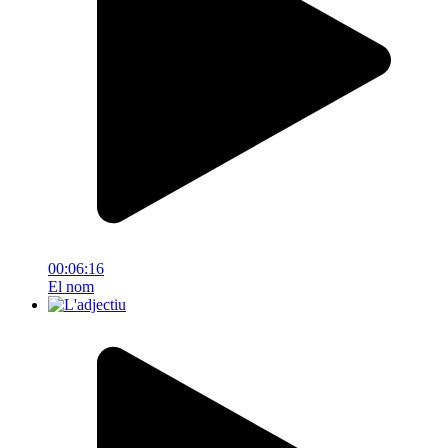
00:06:16
El nom