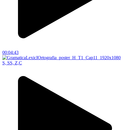
00:04:43
S, SS, Z,Ç