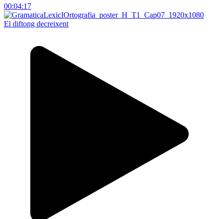
00:04:17
El diftong decreixent