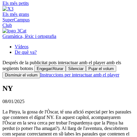
Els més petits
Els més grans
SuperCampus
Club
Gramàtica, lèxic i ortografia
Vídeos
De què va?
Després de la publicitat pots interactuar amb el player amb els
següents botons
Engegar/Aturar
Silenciar
Pujar el volum
Instruccions per interactuar amb el player
Disminuir el volum
NY
08/01/2025
La Pinya, la gossa de l'Òscar, té una afició especial per les paraules
que contenen el dígraf NY. En aquest capítol, acompanyarem
l'Òscar en la seva cerca per trobar l'espardenya que la Pinya ha
perdut (o potser l'ha amagat?). Al llarg de l'aventura, descobrirem
com separar correctament en síl·labes les paraules que contenen el