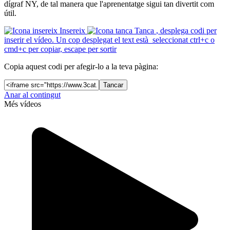
dígraf NY, de tal manera que l'aprenentatge sigui tan divertit com
útil.
Insereix
Tanca
, desplega codi per
inserir el vídeo. Un cop desplegat el text està seleccionat ctrl+c o
cmd+c per copiar, escape per sortir
Copia aquest codi per afegir-lo a la teva pàgina:
Tancar
Anar al contingut
Més vídeos