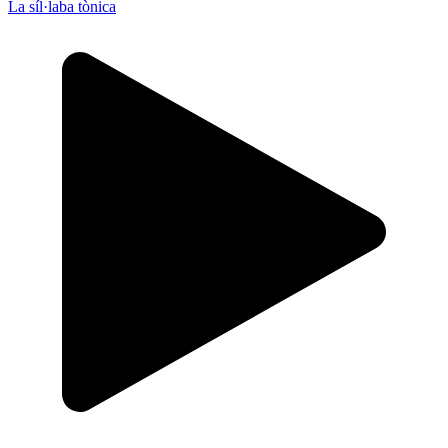
La síl·laba tònica