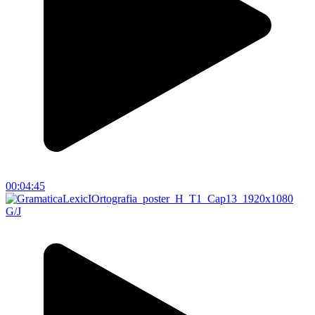
00:04:45
G/J