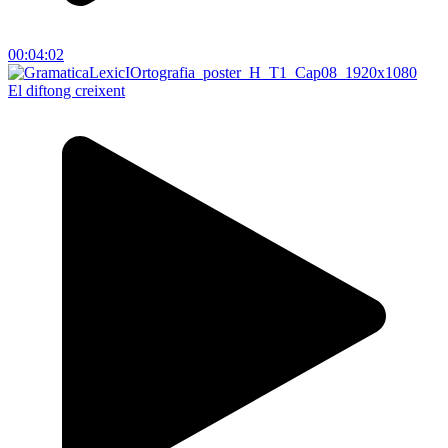
00:04:02
El diftong creixent