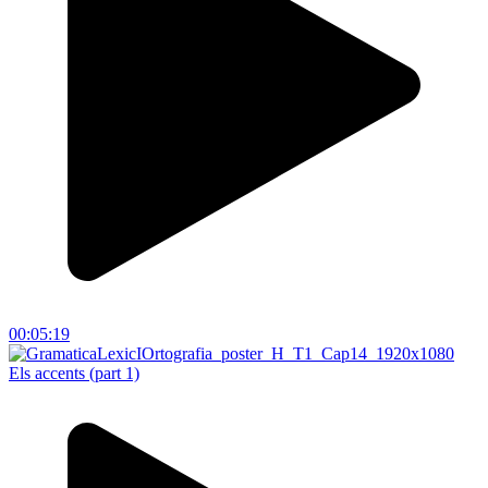
00:05:19
Els accents (part 1)