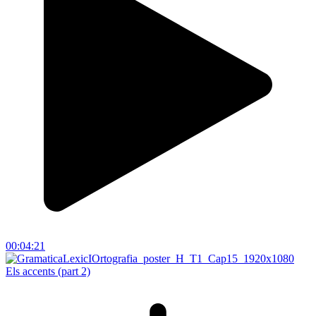
00:04:21
Els accents (part 2)