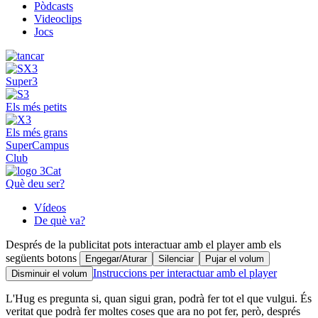
Pòdcasts
Videoclips
Jocs
Super3
Els més petits
Els més grans
SuperCampus
Club
Què deu ser?
Vídeos
De què va?
Després de la publicitat pots interactuar amb el player amb els
següents botons
Engegar/Aturar
Silenciar
Pujar el volum
Instruccions per interactuar amb el player
Disminuir el volum
L'Hug es pregunta si, quan sigui gran, podrà fer tot el que vulgui. És
veritat que podrà fer moltes coses que ara no pot fer, però, després