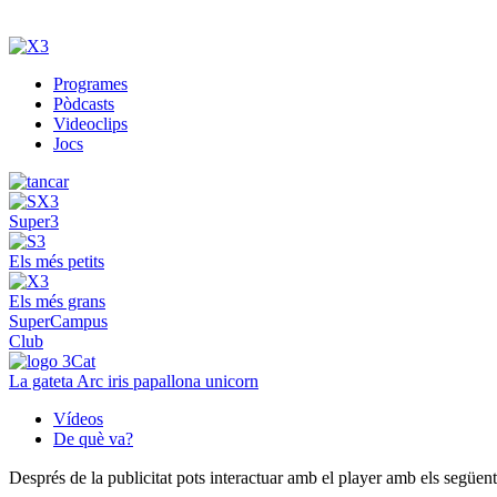
Programes
Pòdcasts
Videoclips
Jocs
Super3
Els més petits
Els més grans
SuperCampus
Club
La gateta Arc iris papallona unicorn
Vídeos
De què va?
Després de la publicitat pots interactuar amb el player amb els següen