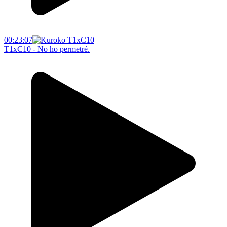
00:23:07
T1xC10 - No ho permetré.