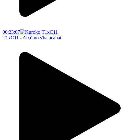
00:23:07
T1xC11 - Això no s'ha acabat.