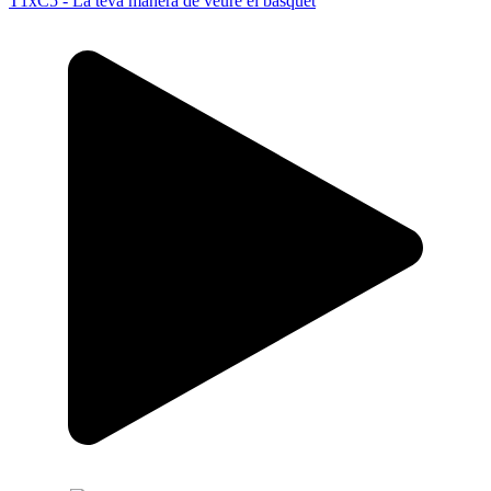
T1xC5 - La teva manera de veure el bàsquet