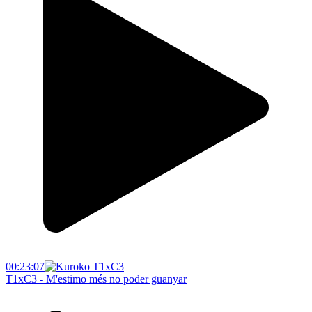
00:23:07
T1xC3 - M'estimo més no poder guanyar