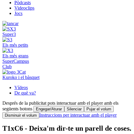
Pòdcasts
Videoclips
Jocs
Super3
Els més petits
Els més grans
SuperCampus
Club
Kuroko i el bàsquet
Vídeos
De què va?
Després de la publicitat pots interactuar amb el player amb els
següents botons
Engegar/Aturar
Silenciar
Pujar el volum
Instruccions per interactuar amb el player
Disminuir el volum
T1xC6 - Deixa'm dir-te un parell de coses.