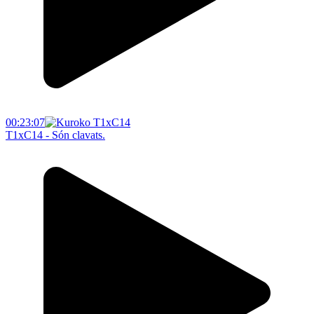
00:23:07
T1xC14 - Són clavats.