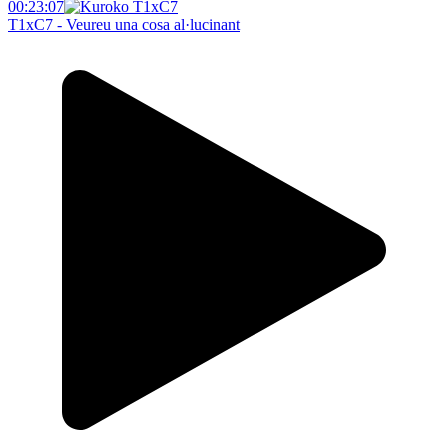
00:23:07
T1xC7 - Veureu una cosa al·lucinant