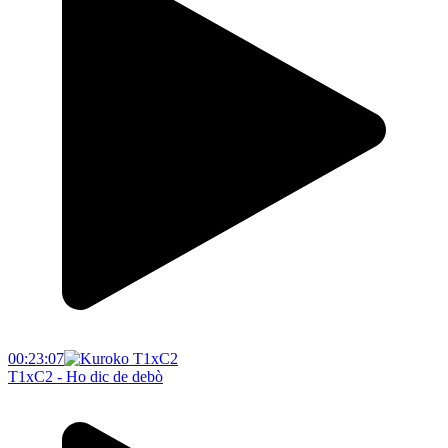
00:23:07
T1xC2 - Ho dic de debò