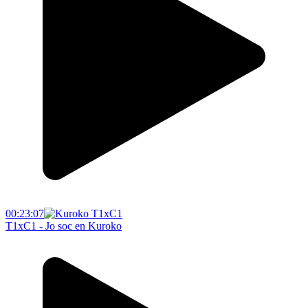
00:23:07
T1xC1 - Jo soc en Kuroko