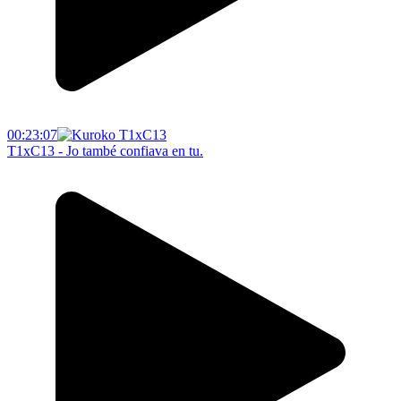
00:23:07
T1xC13 - Jo també confiava en tu.