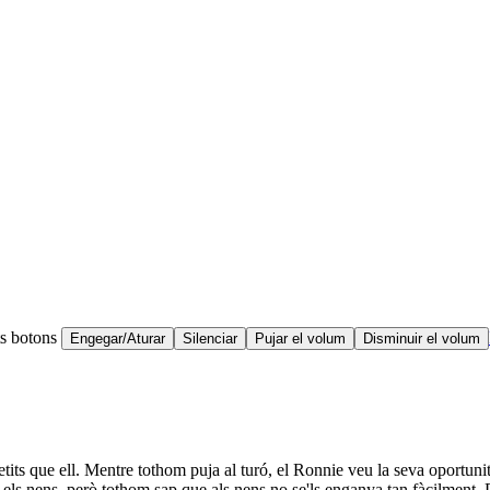
ts botons
Engegar/Aturar
Silenciar
Pujar el volum
Disminuir el volum
tits que ell. Mentre tothom puja al turó, el Ronnie veu la seva oportunit
nt els nens, però tothom sap que als nens no se'ls enganya tan fàcilment.