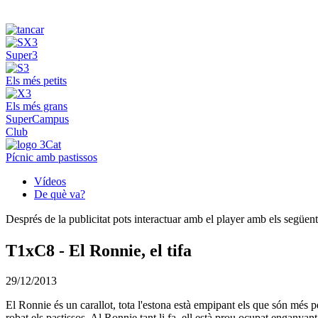
Super3
Els més petits
Els més grans
SuperCampus
Club
Pícnic amb pastissos
Vídeos
De què va?
Després de la publicitat pots interactuar amb el player amb els següen
T1xC8 - El Ronnie, el tifa
29/12/2013
El Ronnie és un carallot, tota l'estona està empipant els que són més pe
robat els pastissos. Al Ronnie tant li fa, ell està prou ocupat enganya