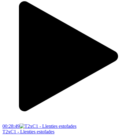
00:28:49
T2xC1 - Llenties estofades