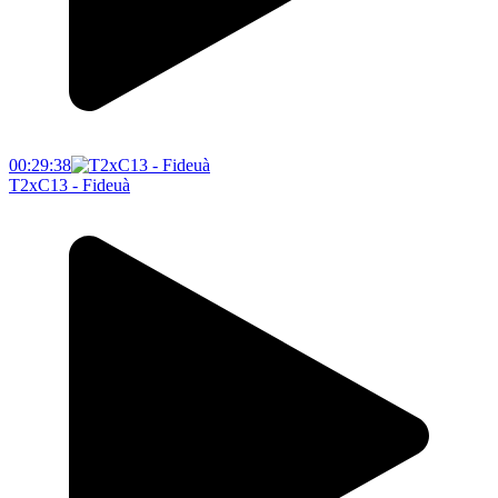
00:29:38
T2xC13 - Fideuà