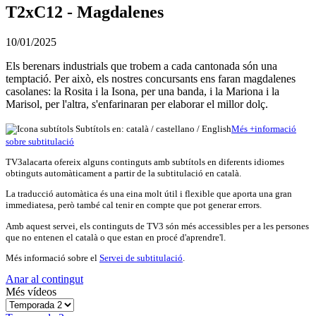
T2xC12 - Magdalenes
10/01/2025
Els berenars industrials que trobem a cada cantonada són una
temptació. Per això, els nostres concursants ens faran magdalenes
casolanes: la Rosita i la Isona, per una banda, i la Mariona i la
Marisol, per l'altra, s'enfarinaran per elaborar el millor dolç.
Subtítols en: català /
castellano
/
English
Més
+
info
rmació
sobre subtitulació
TV3alacarta ofereix alguns continguts amb subtítols en diferents idiomes
obtinguts automàticament a partir de la subtitulació en català.
La traducció automàtica és una eina molt útil i flexible que aporta una gran
immediatesa, però també cal tenir en compte que pot generar errors.
Amb aquest servei, els continguts de TV3 són més accessibles per a les persones
que no entenen el català o que estan en procé d'aprendre'l.
Més informació sobre el
Servei de subtitulació
.
Anar al contingut
Més vídeos