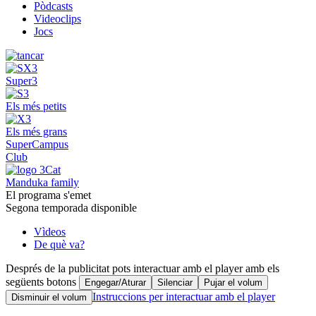
Pòdcasts
Videoclips
Jocs
Super3
Els més petits
Els més grans
SuperCampus
Club
Manduka family
El programa s'emet
Segona temporada disponible
Vìdeos
De què va?
Després de la publicitat pots interactuar amb el player amb els
següents botons
Engegar/Aturar
Silenciar
Pujar el volum
Instruccions per interactuar amb el player
Disminuir el volum