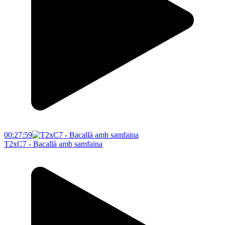
00:27:59
T2xC7 - Bacallà amb samfaina