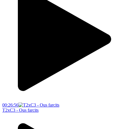
00:26:56
T2xC3 - Ous farcits