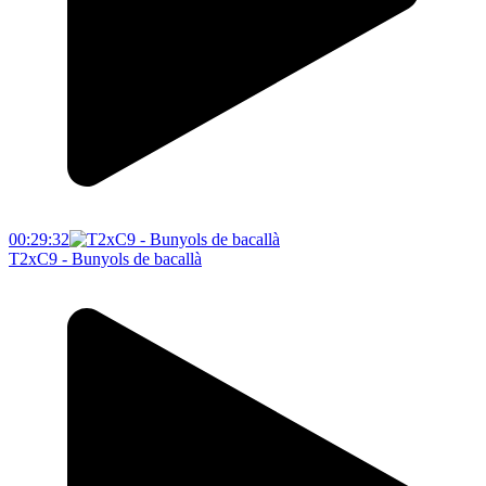
00:29:32
T2xC9 - Bunyols de bacallà