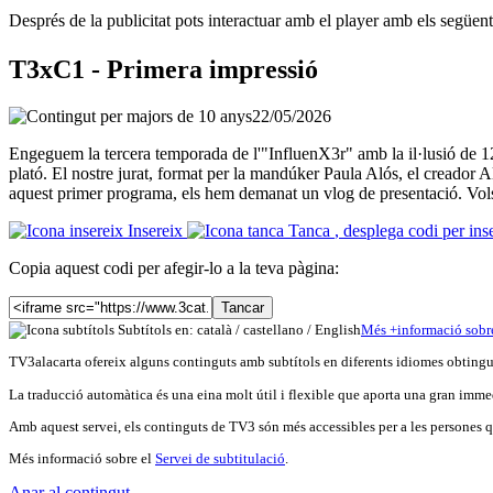
Després de la publicitat pots interactuar amb el player amb els següen
T3xC1 - Primera impressió
22/05/2026
Engeguem la tercera temporada de l'"InfluenX3r" amb la il·lusió de 12 
plató. El nostre jurat, format per la mandúker Paula Alós, el creador A
aquest primer programa, els hem demanat un vlog de presentació. Vols
Insereix
Tanca
, desplega codi per ins
Copia aquest codi per afegir-lo a la teva pàgina:
Tancar
Subtítols en: català /
castellano
/
English
Més
+
info
rmació sobr
TV3alacarta ofereix alguns continguts amb subtítols en diferents idiomes obtingut
La traducció automàtica és una eina molt útil i flexible que aporta una gran immed
Amb aquest servei, els continguts de TV3 són més accessibles per a les persones qu
Més informació sobre el
Servei de subtitulació
.
Anar al contingut