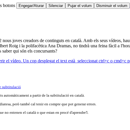
ts botons
Engegar/Aturar
Silenciar
Pujar el volum
Disminuir el volum
nous joves creadors de continguts en català. Amb els seus vídeos, hauran 
lbert Roig i la polifacètica Ana Dramas, no tindrà una feina fàcil a l'h
 saber qui són els concursants?
erir el vídeo. Un cop desplegat el text està seleccionat ctrl+c o cmd+c pe
e subtitulació
s automàticament a partir de la subtitulació en català.
iatesa, però també cal tenir en compte que pot generar errors.
e no entenen el català o que estan en procé d'aprendre'l.