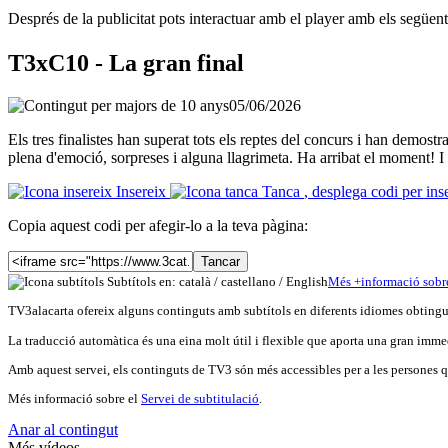
Després de la publicitat pots interactuar amb el player amb els següen
T3xC10 - La gran final
05/06/2026
Els tres finalistes han superat tots els reptes del concurs i han demost
plena d'emoció, sorpreses i alguna llagrimeta. Ha arribat el moment! I 
Insereix
Tanca
, desplega codi per ins
Copia aquest codi per afegir-lo a la teva pàgina:
Tancar
Subtítols en: català /
castellano
/
English
Més
+
info
rmació sobr
TV3alacarta ofereix alguns continguts amb subtítols en diferents idiomes obtingut
La traducció automàtica és una eina molt útil i flexible que aporta una gran immed
Amb aquest servei, els continguts de TV3 són més accessibles per a les persones qu
Més informació sobre el
Servei de subtitulació
.
Anar al contingut
Més vídeos