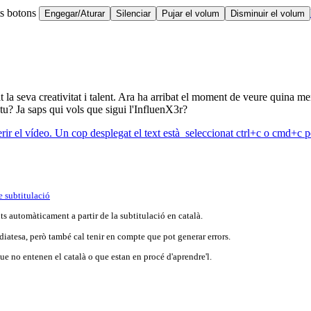
ts botons
Engegar/Aturar
Silenciar
Pujar el volum
Disminuir el volum
rat la seva creativitat i talent. Ara ha arribat el moment de veure quina 
tu? Ja saps qui vols que sigui l'InfluenX3r?
erir el vídeo. Un cop desplegat el text està seleccionat ctrl+c o cmd+c pe
e subtitulació
s automàticament a partir de la subtitulació en català.
iatesa, però també cal tenir en compte que pot generar errors.
e no entenen el català o que estan en procé d'aprendre'l.