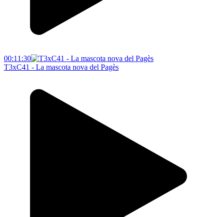
00:11:30
T3xC41 - La mascota nova del Pagès