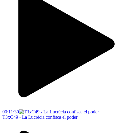
00:11:30
T3xC49 - La Lucrècia confisca el poder