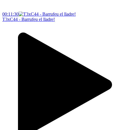
00:11:30
T3xC44 - Barrufeu el lladre!