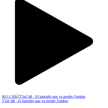
00:11:30
T3xC48 - El barrufet que va perdre l'ombra