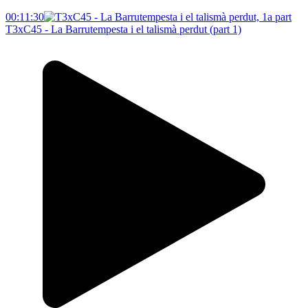
00:11:30
T3xC45 - La Barrutempesta i el talismà perdut (part 1)