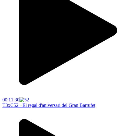
00:11:30
T3xC52 - El regal d'aniversari del Gran Barrufet