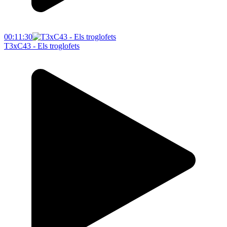
00:11:30
T3xC43 - Els troglofets