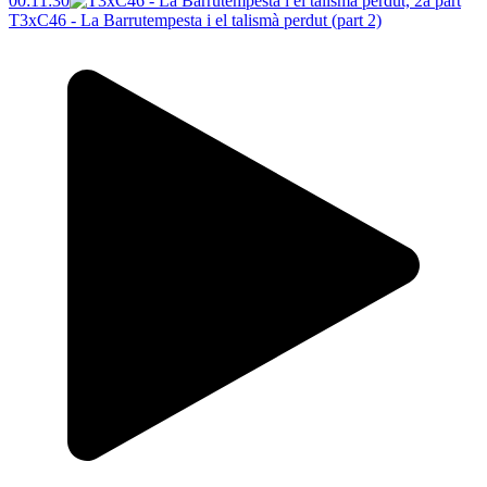
00:11:30
T3xC46 - La Barrutempesta i el talismà perdut (part 2)