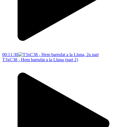
00:11:30
T3xC38 - Hem barrufat a la Lluna (part 2)