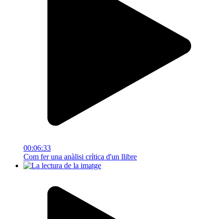
00:06:33
Com fer una anàlisi crítica d'un llibre