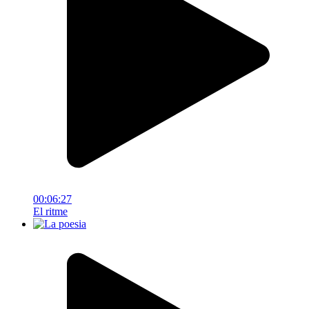
00:06:27
El ritme