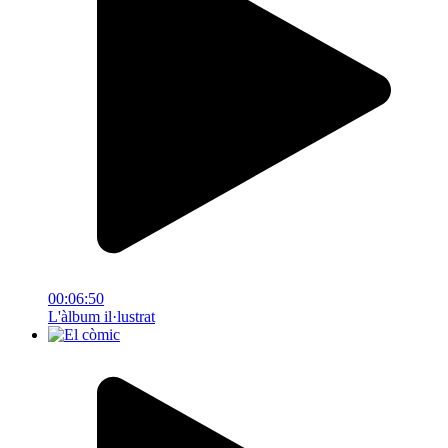
00:06:50
L'àlbum il·lustrat