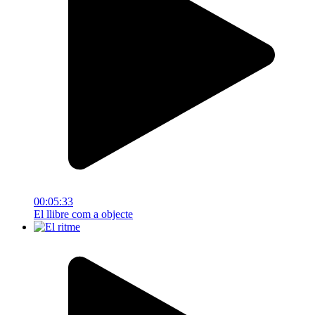
00:05:33
El llibre com a objecte