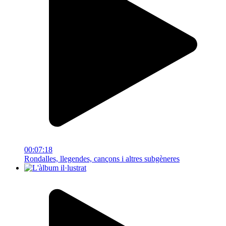
00:07:18
Rondalles, llegendes, cançons i altres subgèneres