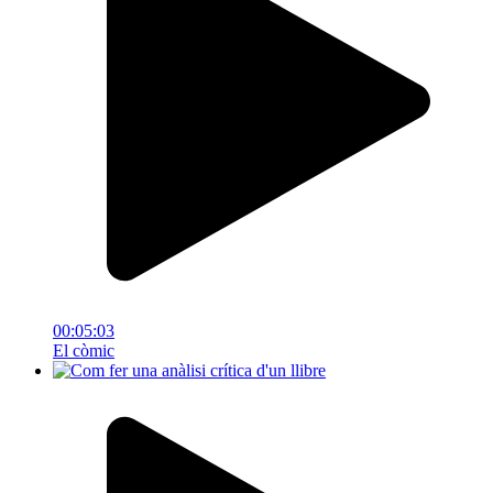
00:05:03
El còmic