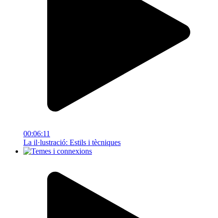
00:06:11
La il·lustració: Estils i tècniques