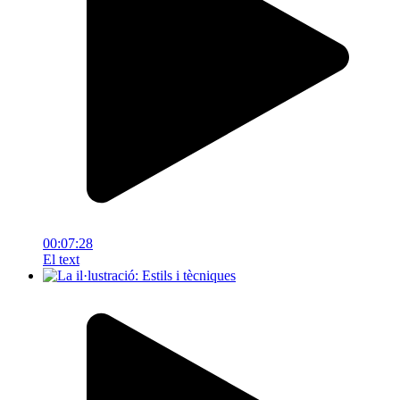
00:07:28
El text