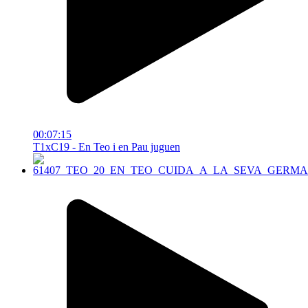
00:07:15
T1xC19 - En Teo i en Pau juguen