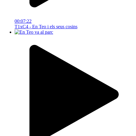
00:07:22
T1xC4 - En Teo i els seus cosins