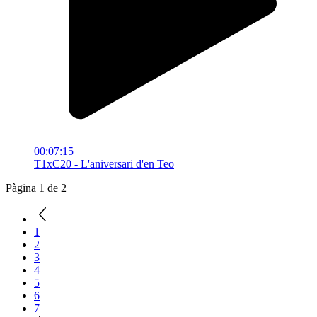
00:07:15
T1xC20 - L'aniversari d'en Teo
Pàgina 1 de 2
1
2
3
4
5
6
7