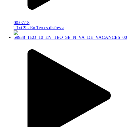
00:07:18
T1xC9 - En Teo es disfressa