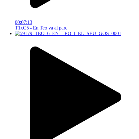
00:07:13
T1xC5 - En Teo va al parc