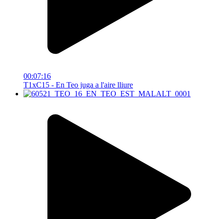
00:07:16
T1xC15 - En Teo juga a l'aire lliure