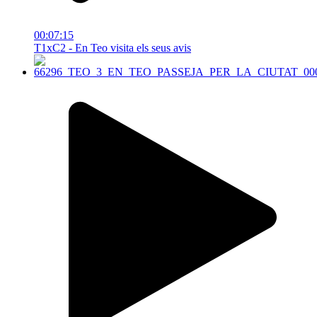
00:07:15
T1xC2 - En Teo visita els seus avis