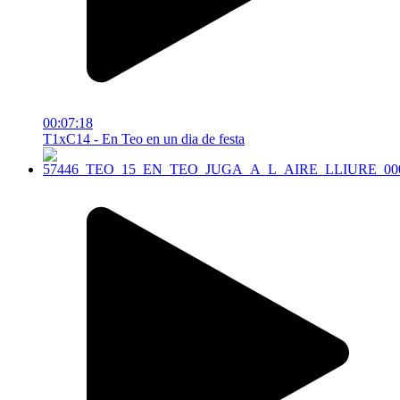
00:07:18
T1xC14 - En Teo en un dia de festa