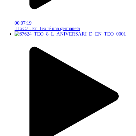
00:07:19
T1xC7 - En Teo té una germaneta