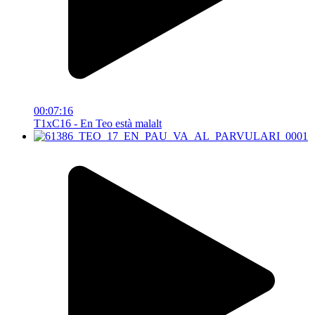
00:07:16
T1xC16 - En Teo està malalt