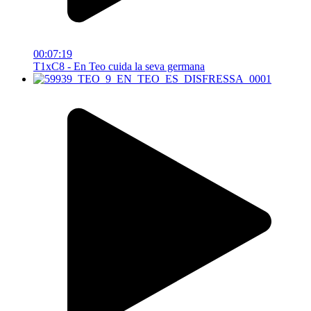
00:07:19
T1xC8 - En Teo cuida la seva germana