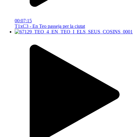
00:07:15
T1xC3 - En Teo passeja per la ciutat