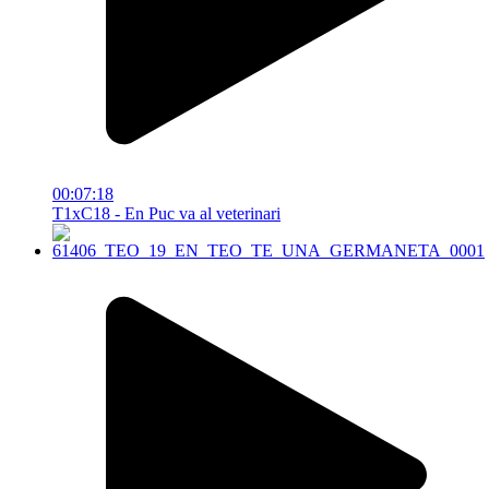
00:07:18
T1xC18 - En Puc va al veterinari