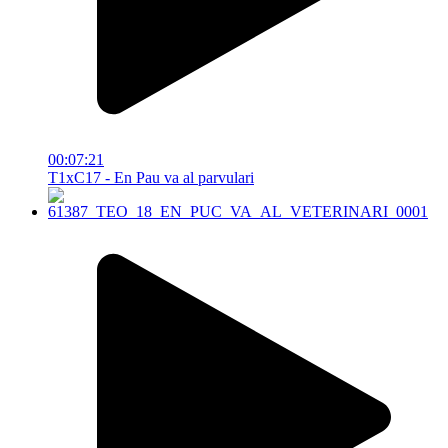
00:07:21
T1xC17 - En Pau va al parvulari