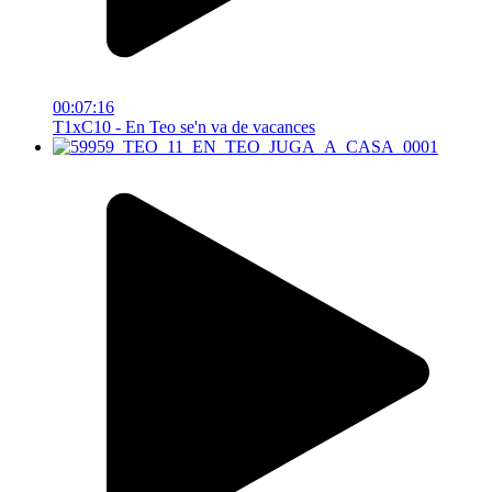
00:07:16
T1xC10 - En Teo se'n va de vacances