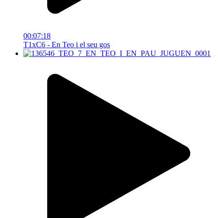
00:07:18
T1xC6 - En Teo i el seu gos