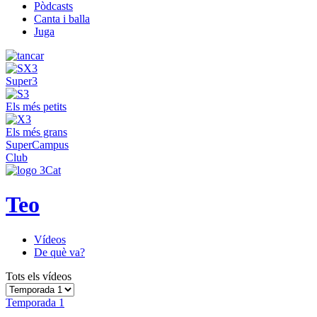
Pòdcasts
Canta i balla
Juga
Super3
Els més petits
Els més grans
SuperCampus
Club
Teo
Vídeos
De què va?
Tots els vídeos
Temporada 1