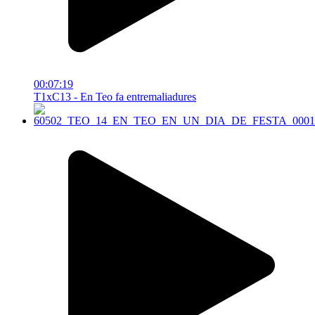
00:07:19
T1xC13 - En Teo fa entremaliadures