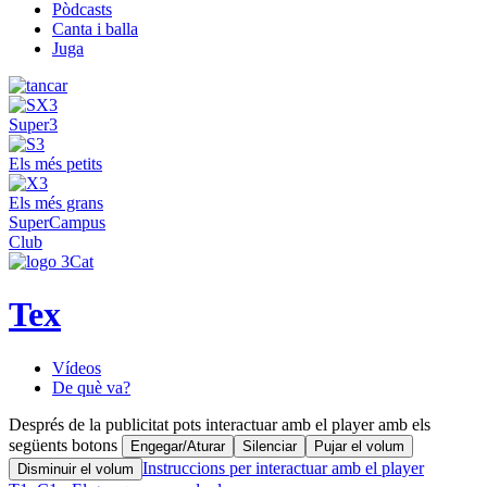
Pòdcasts
Canta i balla
Juga
Super3
Els més petits
Els més grans
SuperCampus
Club
Tex
Vídeos
De què va?
Després de la publicitat pots interactuar amb el player amb els
següents botons
Engegar/Aturar
Silenciar
Pujar el volum
Instruccions per interactuar amb el player
Disminuir el volum