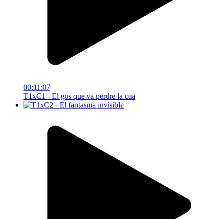
00:11:07
T1xC1 - El gos que va perdre la cua