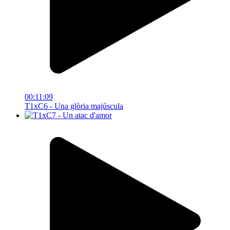
00:11:09
T1xC6 - Una glòria majúscula