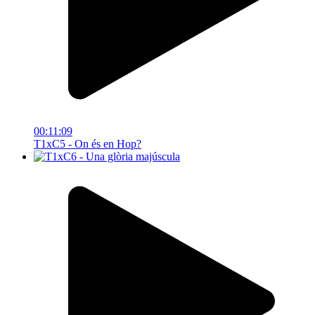
00:11:09
T1xC5 - On és en Hop?