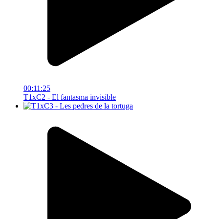
00:11:25
T1xC2 - El fantasma invisible