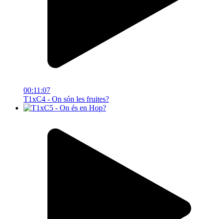
00:11:07
T1xC4 - On són les fruites?