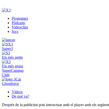
Programes
Pòdcasts
Videoclips
Jocs
Super3
Els més petits
Els més grans
SuperCampus
Club
Ghostforce
Vídeos
De què va?
Després de la publicitat pots interactuar amb el player amb els següen