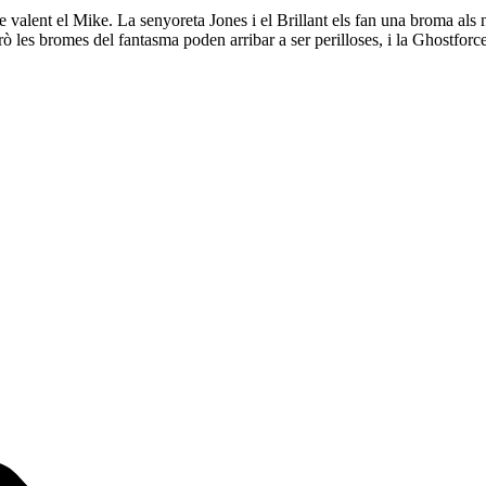
valent el Mike. La senyoreta Jones i el Brillant els fan una broma als no
rò les bromes del fantasma poden arribar a ser perilloses, i la Ghostforc