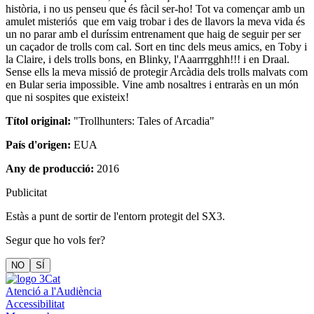
història, i no us penseu que és fàcil ser-ho! Tot va començar amb un
amulet misteriós que em vaig trobar i des de llavors la meva vida és
un no parar amb el duríssim entrenament que haig de seguir per ser
un caçador de trolls com cal. Sort en tinc dels meus amics, en Toby i
la Claire, i dels trolls bons, en Blinky, l'Aaarrrgghh!!! i en Draal.
Sense ells la meva missió de protegir Arcàdia dels trolls malvats com
en Bular seria impossible. Vine amb nosaltres i entraràs en un món
que ni sospites que existeix!
Títol original:
"Trollhunters: Tales of Arcadia"
País d'origen:
EUA
Any de producció:
2016
Publicitat
Estàs a punt de sortir de l'entorn protegit del SX3.
Segur que ho vols fer?
NO
SÍ
Atenció a l'Audiència
Accessibilitat