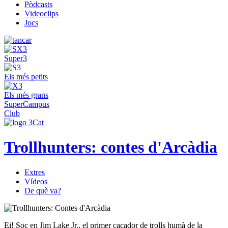
Pòdcasts
Videoclips
Jocs
Super3
Els més petits
Els més grans
SuperCampus
Club
Trollhunters: contes d'Arcàdia
Extres
Vídeos
De què va?
Ei! Soc en Jim Lake Jr., el primer caçador de trolls humà de la