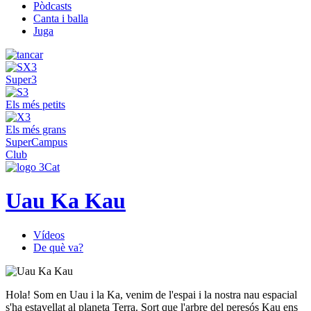
Pòdcasts
Canta i balla
Juga
Super3
Els més petits
Els més grans
SuperCampus
Club
Uau Ka Kau
Vídeos
De què va?
Hola! Som en Uau i la Ka, venim de l'espai i la nostra nau espacial
s'ha estavellat al planeta Terra. Sort que l'arbre del peresós Kau ens