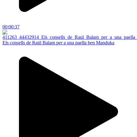
00:00:37
Els consells de Raül Balam per a una paella ben Manduka