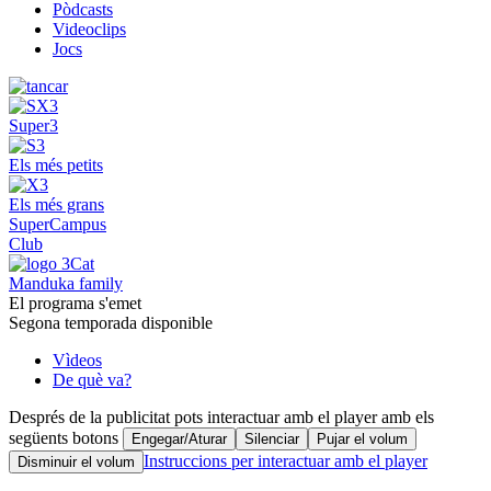
Pòdcasts
Videoclips
Jocs
Super3
Els més petits
Els més grans
SuperCampus
Club
Manduka family
El programa s'emet
Segona temporada disponible
Vìdeos
De què va?
Després de la publicitat pots interactuar amb el player amb els
següents botons
Engegar/Aturar
Silenciar
Pujar el volum
Instruccions per interactuar amb el player
Disminuir el volum