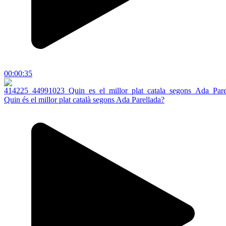
00:00:35
Quin és el millor plat català segons Ada Parellada?