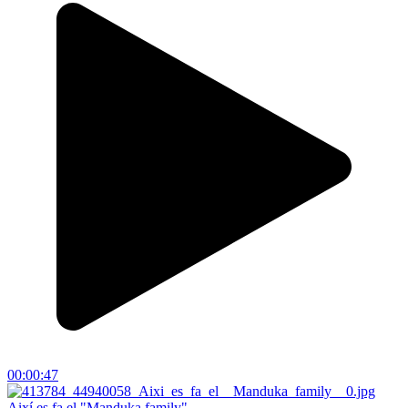
00:00:47
Així es fa el "Manduka family"