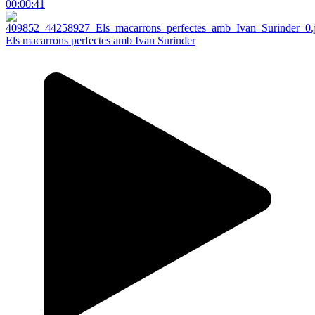
00:00:41
Els macarrons perfectes amb Ivan Surinder