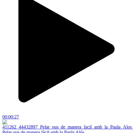
00:00:27
Pelar ous de manera fàcil amb la Paula Alós