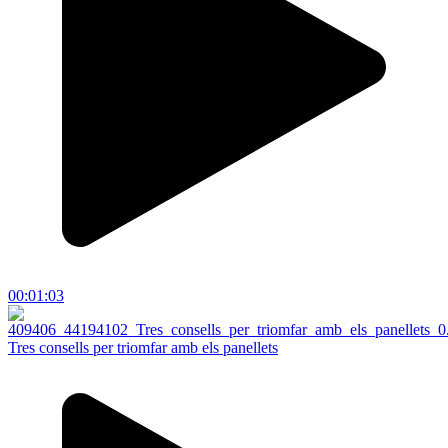
00:01:03
Tres consells per triomfar amb els panellets