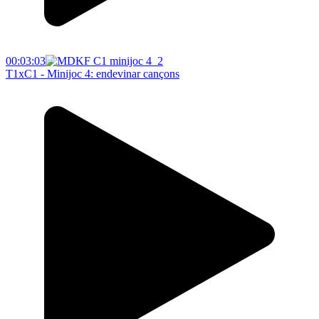
00:03:03
T1xC1 - Minijoc 4: endevinar cançons