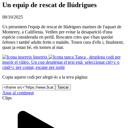
Un equip de rescat de llúdrigues
08/10/2025
Us presentem l'equip de rescat de llúdrigues marines de l'aquari de
Monterey, a Califòrnia. Vetllen per evitar la desaparició d'una
espècie considerada en perill. Rescaten cries que s'han quedat
òrfenes i també adults ferits o malalts. Tenen cura d'ells i, finalment,
quan ja estan bé, els tornen al mar.
Insereix
Tanca
, desplega codi per
inserir el vídeo. Un cop desplegat el text està seleccionat ctrl+c o
cmd+c per copiar, escape per sortir
Copia aquest codi per afegir-lo a la teva pàgina:
Tancar
Anar al contingut
Clips