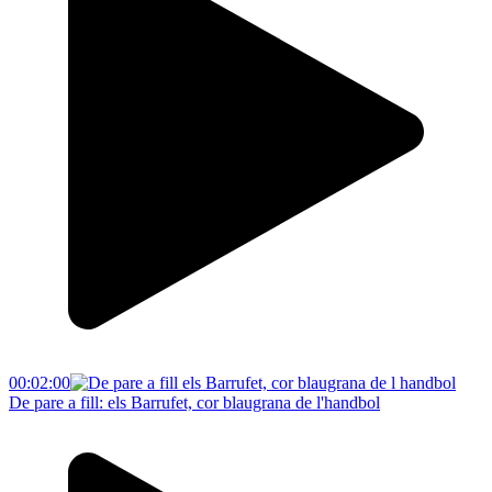
00:02:00
De pare a fill: els Barrufet, cor blaugrana de l'handbol