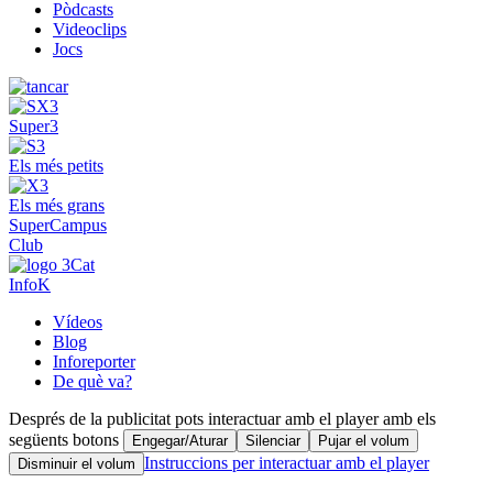
Pòdcasts
Videoclips
Jocs
Super3
Els més petits
Els més grans
SuperCampus
Club
InfoK
Vídeos
Blog
Inforeporter
De què va?
Després de la publicitat pots interactuar amb el player amb els
següents botons
Engegar/Aturar
Silenciar
Pujar el volum
Instruccions per interactuar amb el player
Disminuir el volum