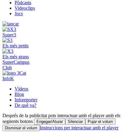
Pòdcasts
Videoclips
Jocs
Super3
Els més petits
Els més grans
SuperCampus
Club
InfoK
Vídeos
Blog
Inforeporter
De què va?
Després de la publicitat pots interactuar amb el player amb els
següents botons
Engegar/Aturar
Silenciar
Pujar el volum
Instruccions per interactuar amb el player
Disminuir el volum